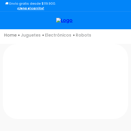
🚚 Envío gratis desde $119.900.
TÉRMINOS MÁS BUSCADOS
¡Llena el carrito!
1
.
lol
2
.
toy story
Juguetes
Electrónicos
Robots
3
.
carro
4
.
carro control remoto
5
.
minix figuras
6
.
minix maradona
7
.
peluche
8
.
sonic
9
.
chef
10
.
dinosaurio