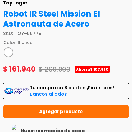
Toy Logic
Robot IR Steel Mission El
Astronauta de Acero
SKU
:
TOY-66779
Color
:
Blanco
$
161
.
940
$
269
.
900
Ahorra
$
107
.
960
Tu compra en
3
cuotas ¡Sin interés!
Bancos aliados
Nuestros medios de pago