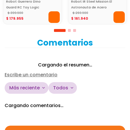
Robot Guerrero Dino
Robot IR Steel Mission El
Guard RC Toy Logic
Astronauta de Acero
$
399
.
900
$
269
.
900
$
179
.
955
$
161
.
940
Comentarios
Cargando el resumen…
Escribe un comentario
Más reciente
Todos
Agregar comentario
Cargando comentarios…
Título