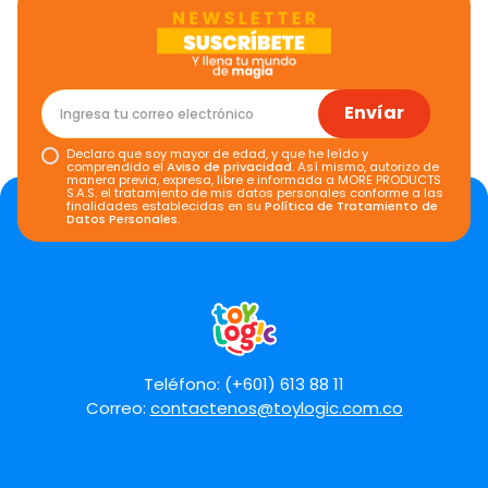
Califica el producto de 1 a 5 estrellas
★
★
★
★
★
Tu nombre
Envíar
Declaro que soy mayor de edad, y que he leído y
Dirección de email
comprendido el
Aviso de privacidad
. Así mismo, autorizo de
manera previa, expresa, libre e informada a MORE PRODUCTS
S.A.S. el tratamiento de mis datos personales conforme a las
finalidades establecidas en su
Política de Tratamiento de
Datos Personales
.
Escribe un comentario
Teléfono: (+601) 613 88 11
Correo:
contactenos@toylogic.com.co
Enviar comentario