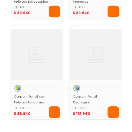
Pelotas Dinosaurios
Personas
Play House
$
149
.
900
200x120x110 cm
$
149
.
900
$
89
.
940
$
89
.
940
Play House
Carpa Infantil con
Carpa Infantil
Pelotas Unicornio
Zoológico
Play House
$
149
.
900
93x70x103 cm Play
$
219
.
900
$
89
.
940
$
131
.
940
House