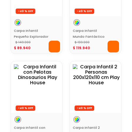
-
40 %
-
40 %
Carpa Infantil
Carpa Infantil
Pequeño Explorador
Mundo Fantástico
120x120x90 cm Play
$
149
.
900
100x80x135 cm Play
$
199
.
900
$
89
.
940
$
119
.
940
House
House
-
40 %
-
40 %
Carpa Infantil con
Carpa Infantil 2