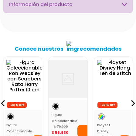
Información del producto
Conoce nuestros
recomendados
Figura
Figura
Playset
Coleccionable
Coleccionable
Disney
Ron Weasley
$
79
.
900
Hermione con
$
79
.
900
Hang Ten
$
79
.
900
$
55
.
930
$
55
.
930
$
55
.
930
con Scabbers
Crookshanks
de Stitch