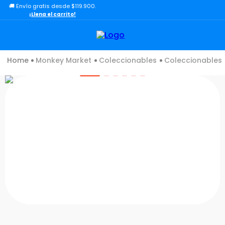
🚚 Envío gratis desde $119.900.
TÉRMINOS MÁS BUSCADOS
¡Llena el carrito!
1
.
lol
2
.
toy story
Coleccionables
Figuras Coleccionables
3
.
carro
4
.
minix figuras
5
.
carro control remoto
6
.
peluche
7
.
sonic
8
.
muñecas
9
.
dinosaurio
10
.
chef