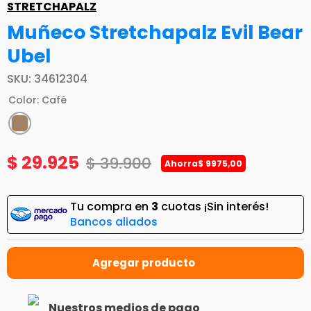
STRETCHAPALZ
Muñeco Stretchapalz Evil Bear
Ubel
SKU
:
34612304
Color
:
Café
$
29
.
925
$
39
.
900
Ahorra
$
9975
,
00
Tu compra en
3
cuotas ¡Sin interés!
Bancos aliados
Nuestros medios de pago