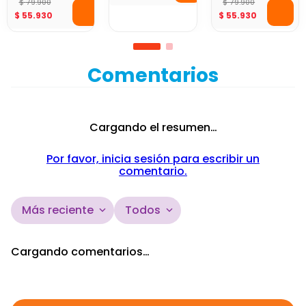
Rata Harry
Gato Harry
Potter 10 cm
Potter 10 cm
Comentarios
☆
☆
☆
☆
☆
0 Calificación promedio
(0 comentarios)
Por favor, inicia sesión para escribir un
comentario.
Más reciente
Todos
No hay comentarios.