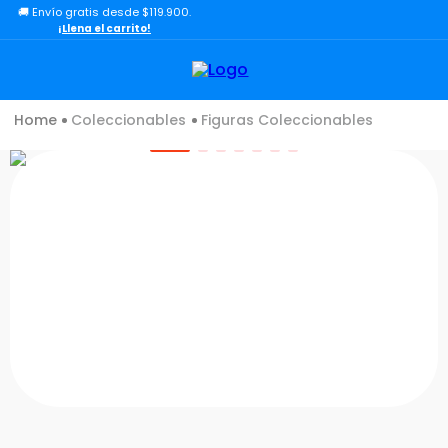
🚚 Envío gratis desde $119.900.
TÉRMINOS MÁS BUSCADOS
¡Llena el carrito!
1
.
lol
2
.
toy story
Coleccionables
Figuras Coleccionables
3
.
carro
4
.
minix figuras
5
.
carro control remoto
6
.
minix maradona
7
.
peluche
8
.
sonic
9
.
bloques
10
.
chef