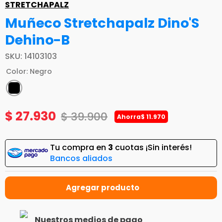
STRETCHAPALZ
Muñeco Stretchapalz Dino'S
Dehino-B
SKU
:
14103103
Color
:
Negro
$
27
.
930
$
39
.
900
Ahorra
$
11
.
970
Tu compra en
3
cuotas ¡Sin interés!
Bancos aliados
Nuestros medios de pago