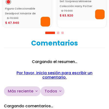
Set Sorpresa Miniverse
Colección Harry Potter
Figura Coleccionable
$
79
.
900
Deadpool Amante de
$
63
.
920
Gatos Marvel 10 cm
$
79
.
900
$
47
.
940
Comentarios
Cargando el resumen…
Por favor, inicia sesión para escribir un
comentario.
Más reciente
Todos
Cargando comentarios…