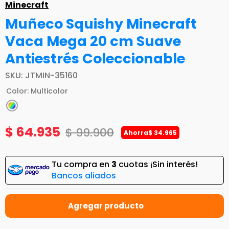
Minecraft
Muñeco Squishy Minecraft
Vaca Mega 20 cm Suave
Antiestrés Coleccionable
SKU
:
JTMIN-35160
Color
:
Multicolor
$
64
.
935
$
99
.
900
Ahorra
$
34
.
965
Tu compra en
3
cuotas ¡Sin interés!
Bancos aliados