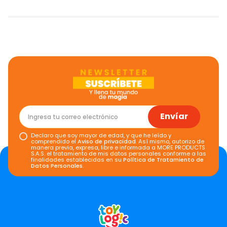
Envíar
Declaro que soy mayor de edad, y que he leído y
comprendido el
Aviso de privacidad
. Así mismo, autorizo de
manera previa, expresa, libre e informada a MORE PRODUCTS
S.A.S. el tratamiento de mis datos personales conforme a las
finalidades establecidas en su
Política de Tratamiento de
Datos Personales
.