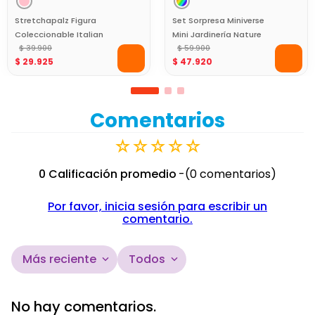
Stretchapalz Figura
Set Sorpresa Miniverse
Coleccionable Italian
Mini Jardinería Nature
Ballerina
$
39
.
900
Coleccionable
$
59
.
900
$
29
.
925
$
47
.
920
Comentarios
☆
☆
☆
☆
☆
0 Calificación promedio
(0 comentarios)
Por favor, inicia sesión para escribir un
comentario.
Más reciente
Todos
No hay comentarios.