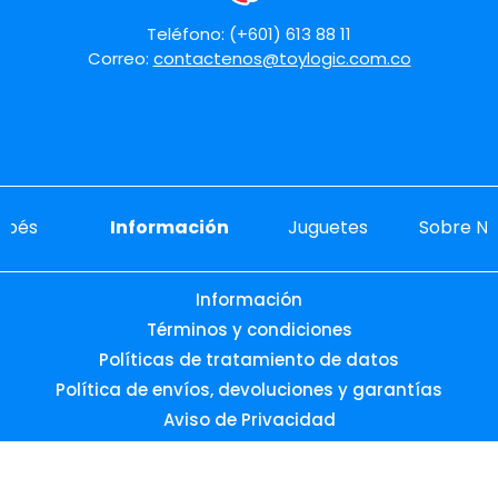
Teléfono: (+601) 613 88 11
Correo:
contactenos@toylogic.com.co
ebés
Información
Juguetes
Sobre No
Información
Términos y condiciones
Políticas de tratamiento de datos
Política de envíos, devoluciones y garantías
Aviso de Privacidad
Promociones vigentes
Preguntas frecuentes