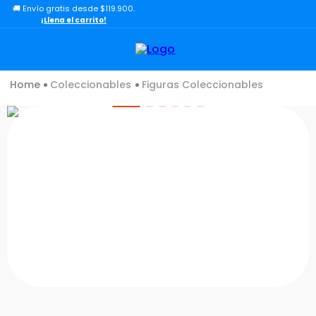
🚚 Envío gratis desde $119.900.
TÉRMINOS MÁS BUSCADOS
¡Llena el carrito!
1
.
lol
2
.
toy story
Coleccionables
Figuras Coleccionables
3
.
carro
4
.
carro control remoto
5
.
minix figuras
6
.
minix maradona
7
.
peluche
8
.
sonic
9
.
dinosaurio
10
.
bloques