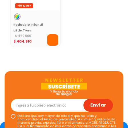
-
10 %
Rodadero Infantil
Little Tikes
$
449
.
900
$
404
.
910
Envíar
Declaro que soy mayor de edad, y que he leído y
comprendido el
Aviso de privacidad
. Así mismo, autorizo de
manera previa, expresa, libre e informada a MORE PRODUCTS
S.A.S. el tratamiento de mis datos personales conforme a las