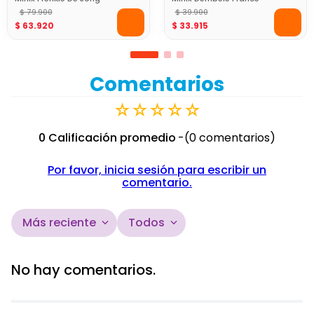
Netherlands 12Cm World
$
79
.
900
7Cm World Cup
$
39
.
900
$
63
.
920
$
33
.
915
Cup
Comentarios
☆
☆
☆
☆
☆
0 Calificación promedio
(0 comentarios)
Por favor, inicia sesión para escribir un
comentario.
Más reciente
Todos
No hay comentarios.