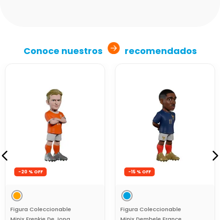
Conoce nuestros
recomendados
-
20 %
-
15 %
Figura Coleccionable
Figura Coleccionable
Minix Frenkie De Jong
Minix Dembele France