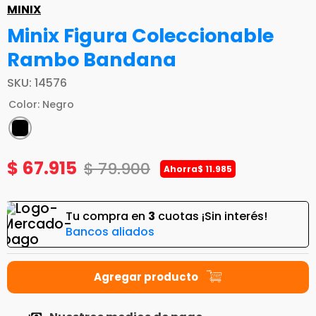
MINIX
Minix Figura Coleccionable
Rambo Bandana
SKU
:
14576
Color
:
Negro
$
67
.
915
$
79
.
900
Ahorra
$
11
.
985
Tu compra en
3
cuotas ¡Sin interés!
Bancos aliados