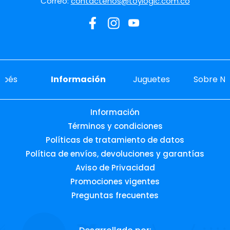
Correo:
contactenos@toylogic.com.co
ebés
Información
Juguetes
Sobre No
Información
Términos y condiciones
Políticas de tratamiento de datos
Política de envíos, devoluciones y garantías
Aviso de Privacidad
Promociones vigentes
Preguntas frecuentes