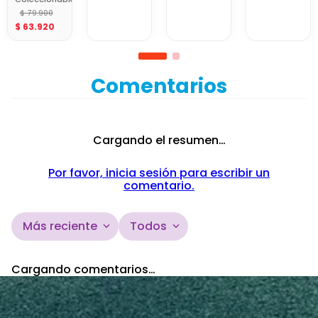
World Cup
Shoelaces
Minix Van Dijk
$
79
.
900
Minix 12 cm
$
63
.
920
Netherlands
12Cm World
Cup
Comentarios
Cargando el resumen…
Por favor, inicia sesión para escribir un
comentario.
Más reciente
Todos
Cargando comentarios…