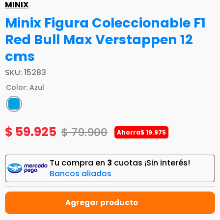
MINIX
Minix Figura Coleccionable F1
Red Bull Max Verstappen 12
cms
SKU
:
15283
Color
:
Azul
$
59
.
925
$
79
.
900
Ahorra
$
19
.
975
Tu compra en
3
cuotas ¡Sin interés!
Bancos aliados