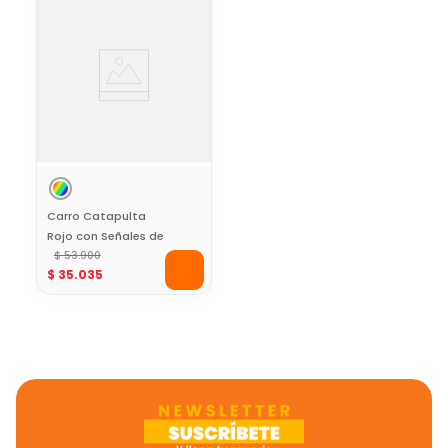
Carro Catapulta
Rojo con Señales de
Tránsito
$
53
.
900
$
35
.
035