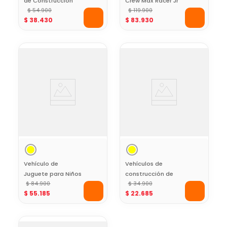
de Construcción
Crew Max Racer Jr
Cartoon Max Racer
$
54
.
900
$
119
.
900
$
38
.
430
$
83
.
930
Jr
Vehículo de
Vehículos de
Juguete para Niños
construcción de
$
84
.
900
Juguete Set Surtido
$
34
.
900
$
55
.
185
$
22
.
685