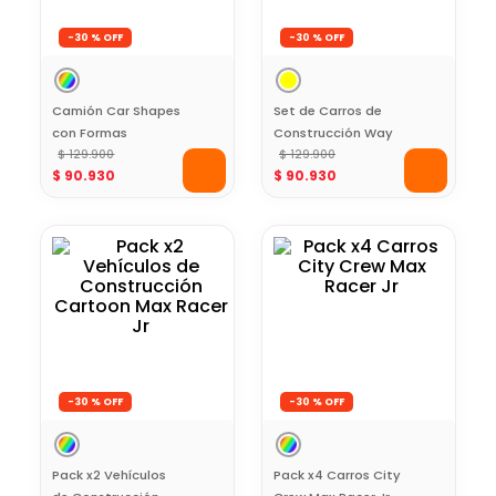
-
30 %
-
30 %
Camión Car Shapes
Set de Carros de
con Formas
Construcción Way
Encajables Max
$
129
.
900
Max Racer Jr
$
129
.
900
$
90
.
930
$
90
.
930
Racer Jr
-
30 %
-
30 %
Pack x2 Vehículos
Pack x4 Carros City