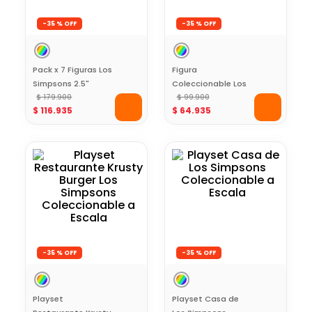
-
35 %
-
35 %
Pack x 7 Figuras Los
Figura
Simpsons 2.5"
Coleccionable Los
Coleccionables
$
179
.
900
Simpsons Bartman
$
99
.
900
$
116
.
935
$
64
.
935
5"
-
35 %
-
35 %
Playset
Playset Casa de