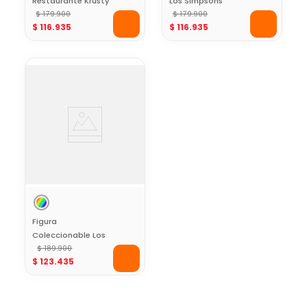
Restaurante Krusty
Los Simpsons
Burger Los
$
179
.
900
Coleccionable a
$
179
.
900
$
116
.
935
$
116
.
935
Simpsons
Escala
Coleccionable a
Escala
Figura
Coleccionable Los
Simpsons Hombre
$
189
.
900
$
123
.
435
Radioactivo 5"