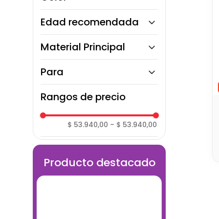
10
.
bloques
Edad recomendada
3 a 5 años
Material Principal
Plástico ABS
Para
Unisex
Rangos de precio
$ 53.940,00
–
$ 53.940,00
Producto destacado