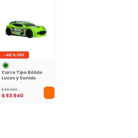
-
40 %
Carro Tipo Bólido
Luces y Sonido
Toy Logic
$
89
.
900
$
53
.
940