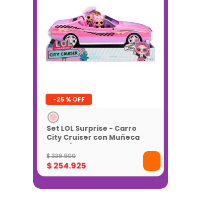
-
25 %
Set LOL Surprise - Carro
City Cruiser con Muñeca
Exclusiva
$
339
.
900
$
254
.
925