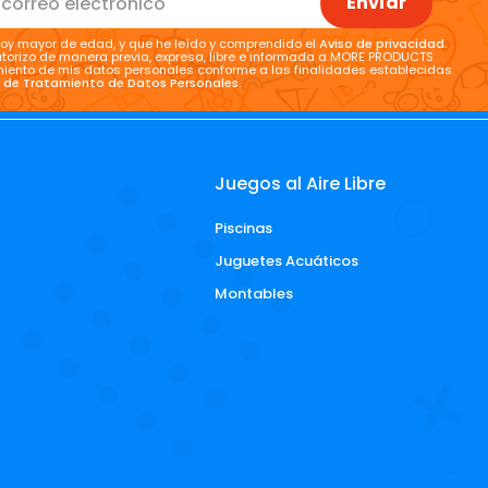
Envíar
oy mayor de edad, y que he leído y comprendido el
Aviso de privacidad
.
torizo de manera previa, expresa, libre e informada a MORE PRODUCTS
tamiento de mis datos personales conforme a las finalidades establecidas
a de Tratamiento de Datos Personales
.
Juegos al Aire Libre
Piscinas
d
Juguetes Acuáticos
Montables