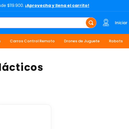
sde $119.900.
¡Aprovecha y llena el carrito!
Iniciar
s
Carros Control Remoto
Drones de Juguete
Robots
dácticos