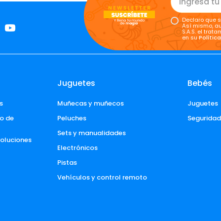
Declaro que s
Así mismo, au
S.A.S. el tra
en su
Polític
Juguetes
Bebés
s
Muñecas y muñecos
Juguetes
o de 
Peluches
Segurida
Sets y manualidades
voluciones 
Electrónicos
Pistas
Vehículos y control remoto