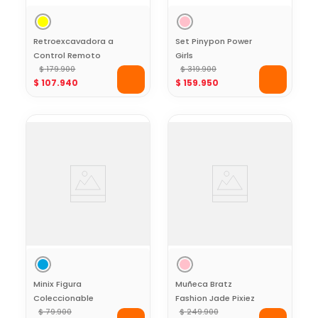
Retroexcavadora a
Set Pinypon Power
Control Remoto
Girls
Work on Rocks
$
179
.
900
$
319
.
900
$
107
.
940
$
159
.
950
Minix Figura
Muñeca Bratz
Coleccionable
Fashion Jade Pixiez
Futbolista Lionel
$
79
.
900
Edición Especial
$
249
.
900