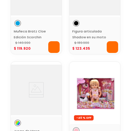
Muñeca Bratz Cloe
Figura articulada
Edición Scorchin
Shadow en su moto
Coleccionable
$
149
.
900
Colección Sonic
$
189
.
900
$
119
.
920
$
123
.
435
-
40 %