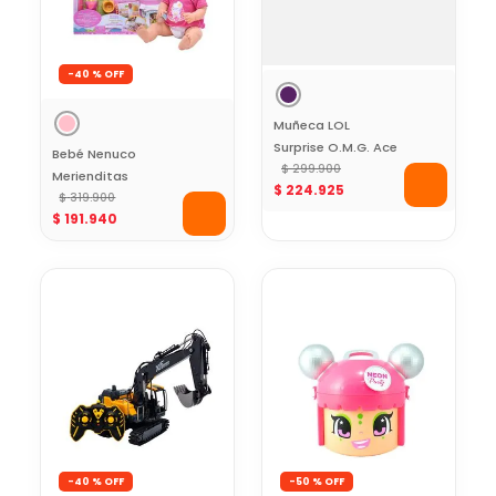
-
40 %
Muñeca LOL
Surprise O.M.G. Ace
Bebé Nenuco
Con 15 Sorpresas
$
299
.
900
Merienditas
$
224
.
925
Gourmet
$
319
.
900
$
191
.
940
-
40 %
-
50 %