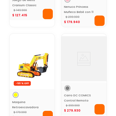
Juego de Mesa
Cranium Classic
Nenuco Princess
$
149
.
900
Muñeco Bebé con 11
$
127
.
415
Funciones y
$
299
.
900
$
179
.
940
Accesorios 42 cm
-
50 %
Carro DC COMICS
Control Remoto
Maquina
Batman ciudad
$
399
.
900
Retroexcavadora
$
279
.
930
Gótica
Oruga Control
$
179
.
900