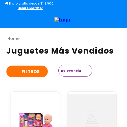
🚚 Envío gratis desde $119.900.
TÉRMINOS MÁS BUSCADOS
¡Llena el carrito!
1
.
lol
2
.
toy story
3
.
carro
4
.
carro control remoto
Juguetes Más Vendidos
5
.
minix figuras
6
.
minix maradona
Relevancia
FILTROS
7
.
peluche
8
.
bloques construcción
9
.
sonic
10
.
dinosaurio