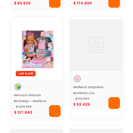
$
63
.
920
$
174
.
930
Messi AFA
Articulada
-
40 %
Muñeca Sorpresa
Bombón LOL
Nenuco Unicorn
Surprise Colección
$
69
.
900
Birthday - Muñeco
$
52
.
425
Chicas
Bebé con
$
229
.
900
Superpoderosas
$
137
.
940
Accesorios 35 cm