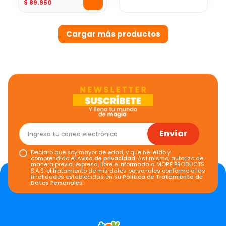
$
89
.
950
Remoto VDM Toys
Envíar
Declaro que soy mayor de edad, y que he leído y
comprendido el
Aviso de privacidad
. Así mismo, autorizo de
manera previa, expresa, libre e informada a MORE PRODUCTS
S.A.S. el tratamiento de mis datos personales conforme a las
finalidades establecidas en su
Política de Tratamiento de
Datos Personales
.