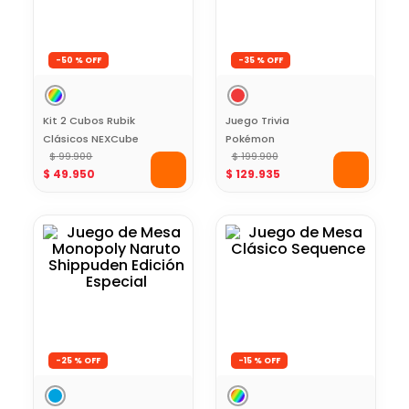
-
50 %
-
35 %
Kit 2 Cubos Rubik
Juego Trivia
Clásicos NEXCube
Pokémon
3x3 + 2x2
$
99
.
900
Entrenador
$
199
.
900
$
49
.
950
$
129
.
935
Electrónico
-
25 %
-
15 %