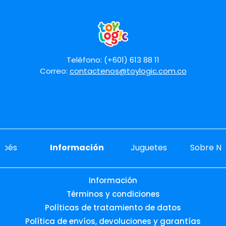
Teléfono: (+601) 613 88 11
Correo:
contactenos@toylogic.com.co
ebés
Información
Juguetes
Sobre No
Información
Términos y condiciones
Políticas de tratamiento de datos
Política de envíos, devoluciones y garantías