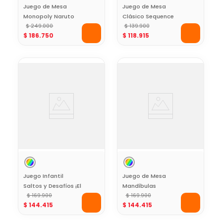
Juego de Mesa
Juego de Mesa
Monopoly Naruto
Clásico Sequence
Shippuden Edición
$
249
.
000
$
139
.
900
$
186
.
750
$
118
.
915
Especial
Juego Infantil
Juego de Mesa
Saltos y Desafíos ¡El
Mandíbulas
Piso es Lava! The
$
169
.
900
$
169
.
900
$
144
.
415
$
144
.
415
Floor is Lava