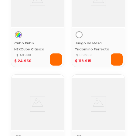
Cubo Rubik
Juego de Mesa
NEXCube Clásico
Tridomino Perfecto
3x3
$
49
.
900
$
139
.
900
$
24
.
950
$
118
.
915