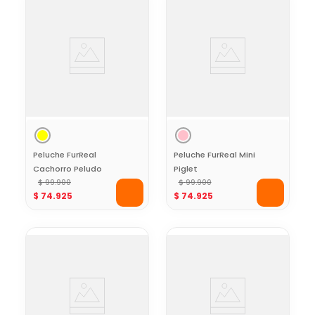
Peluche FurReal
Peluche FurReal Mini
Cachorro Peludo
Piglet
$
99
.
900
$
99
.
900
$
74
.
925
$
74
.
925