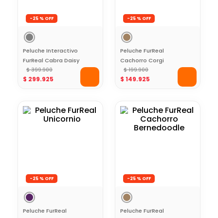
-
25 %
-
25 %
Peluche Interactivo
Peluche FurReal
FurReal Cabra Daisy
Cachorro Corgi
que hace Yoga
$
399
.
900
$
199
.
900
$
299
.
925
$
149
.
925
-
25 %
-
25 %
Peluche FurReal
Peluche FurReal