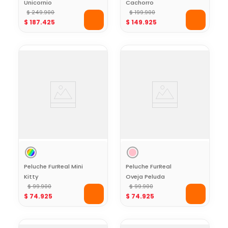
Unicornio
Cachorro
$
249
.
900
Bernedoodle
$
199
.
900
$
187
.
425
$
149
.
925
Peluche FurReal Mini
Peluche FurReal
Kitty
Oveja Peluda
$
99
.
900
$
99
.
900
$
74
.
925
$
74
.
925