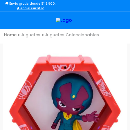
🚚 Envío gratis desde $119.900.
TÉRMINOS MÁS BUSCADOS
¡Llena el carrito!
1
.
lol
2
.
toy story
Juguetes
Juguetes Coleccionables
3
.
carro
4
.
carro control remoto
5
.
minix figuras
6
.
minix maradona
7
.
peluche
8
.
sonic
9
.
dinosaurio
10
.
bloques