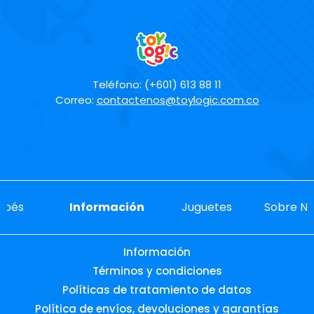
Escribe un comentario
Teléfono: (+601) 613 88 11
Correo:
contactenos@toylogic.com.co
Enviar comentario
ebés
Información
Juguetes
Sobre No
Información
Términos y condiciones
Políticas de tratamiento de datos
Política de envíos, devoluciones y garantías