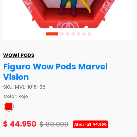
WOW! PODS
Figura Wow Pods Marvel
Vision
SKU
:
MVL-1016-35
Color
:
Rojo
$
44
.
950
$
89
.
900
Ahorra
$
44
.
950