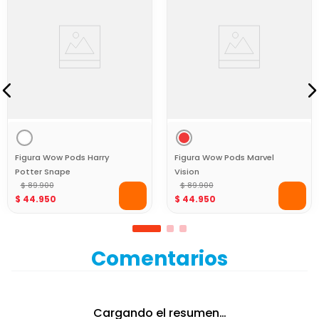
Figura Wow Pods Harry
Figura Wow Pods Marvel
Potter Snape
Vision
$
89
.
900
$
89
.
900
$
44
.
950
$
44
.
950
Comentarios
Cargando el resumen…