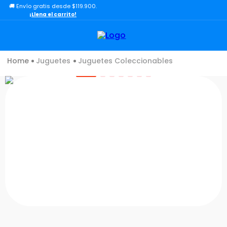
🚚 Envío gratis desde $119.900.
TÉRMINOS MÁS BUSCADOS
¡Llena el carrito!
1
.
toy story
2
.
lol
Juguetes
Juguetes Coleccionables
3
.
carro
4
.
minix figuras
5
.
carro control remoto
6
.
peluche
7
.
sonic
8
.
bloques
9
.
muñecas
10
.
chef