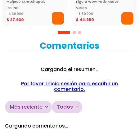
Muñeco Stretchapalz
Figura Wow Pods Marvel
Ice Pal
Vision
$
39
.
900
$
89
.
900
$
27
.
930
$
44
.
950
Comentarios
Cargando el resumen…
Por favor, inicia sesión para escribir un
comentario.
Más reciente
Todos
Cargando comentarios…