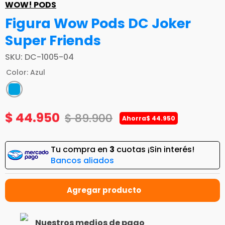
WOW! PODS
Figura Wow Pods DC Joker
Super Friends
SKU
:
DC-1005-04
Color
:
Azul
$
44
.
950
$
89
.
900
Ahorra
$
44
.
950
Tu compra en
3
cuotas ¡Sin interés!
Bancos aliados
Nuestros medios de pago