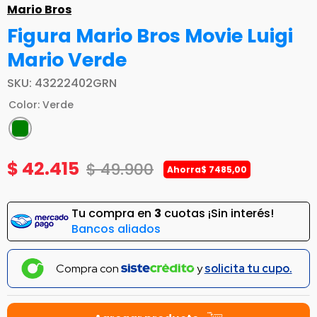
Mario Bros
Figura Mario Bros Movie Luigi
Mario Verde
SKU
:
43222402GRN
Color
:
Verde
$
42
.
415
$
49
.
900
Ahorra
$
7485
,
00
Tu compra en
3
cuotas ¡Sin interés!
Bancos aliados
Compra con
y
solicita tu cupo.