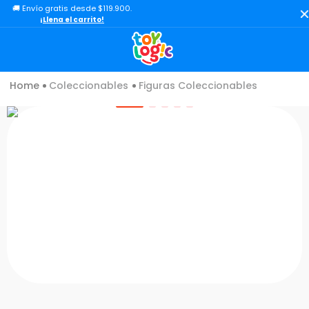
🚚 Envío gratis desde $119.900.
TÉRMINOS MÁS BUSCADOS
¡Llena el carrito!
1
.
lol
2
.
toy story
Coleccionables
Figuras Coleccionables
3
.
carro
4
.
minix figuras
5
.
carro control remoto
6
.
minix maradona
7
.
peluche
8
.
sonic
9
.
bloques
10
.
chef