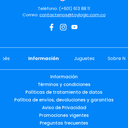
Teléfono: (+601) 613 88 11
Correo:
contactenos@toylogic.com.co
ebés
Información
Juguetes
Sobre No
Información
Términos y condiciones
Políticas de tratamiento de datos
Política de envíos, devoluciones y garantías
Aviso de Privacidad
Promociones vigentes
Preguntas frecuentes