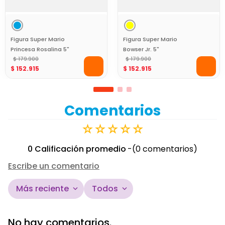
Figura Super Mario
Figura Super Mario
Princesa Rosalina 5"
Bowser Jr. 5"
$
179
.
900
$
179
.
900
$
152
.
915
$
152
.
915
Comentarios
☆
☆
☆
☆
☆
0 Calificación promedio
(0 comentarios)
Escribe un comentario
Más reciente
Todos
Agregar comentario
No hay comentarios.