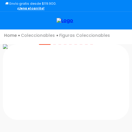
🚚 Envío gratis desde $119.900.
TÉRMINOS MÁS BUSCADOS
¡Llena el carrito!
1
.
lol
2
.
toy story
Coleccionables
Figuras Coleccionables
3
.
carro
4
.
carro control remoto
5
.
minix figuras
6
.
minix maradona
7
.
peluche
8
.
sonic
9
.
chef
10
.
dinosaurio