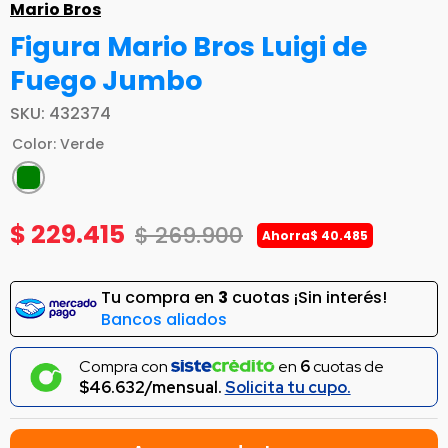
Mario Bros
Figura Mario Bros Luigi de
Fuego Jumbo
SKU
:
432374
Color
:
Verde
$
229
.
415
$
269
.
900
Ahorra
$
40
.
485
Tu compra en
3
cuotas ¡Sin interés!
Bancos aliados
Compra con
en
6
cuotas de
$46.632/mensual.
Solicita tu cupo.