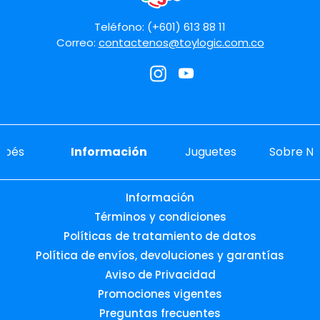
Enviar comentario
Teléfono: (+601) 613 88 11
Correo:
contactenos@toylogic.com.co
ebés
Información
Juguetes
Sobre No
Información
Términos y condiciones
Políticas de tratamiento de datos
Política de envíos, devoluciones y garantías
Aviso de Privacidad
Promociones vigentes
Preguntas frecuentes