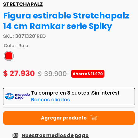
STRETCHAPALZ
Figura estirable Stretchapalz
14 cm Ramkar serie Spiky
SKU
:
30713201RED
Color
:
Rojo
$
27
.
930
$
39
.
900
Ahorra
$
11
.
970
Tu compra en
3
cuotas ¡Sin interés!
Bancos aliados
Nuestros medios de pago