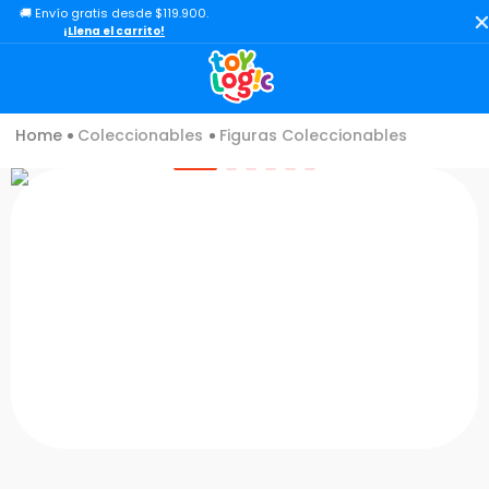
🚚 Envío gratis desde $119.900.
TÉRMINOS MÁS BUSCADOS
¡Llena el carrito!
1
.
lol
2
.
toy story
Coleccionables
Figuras Coleccionables
3
.
carro
4
.
minix figuras
5
.
carro control remoto
6
.
minix maradona
7
.
peluche
8
.
sonic
9
.
bloques
10
.
chef