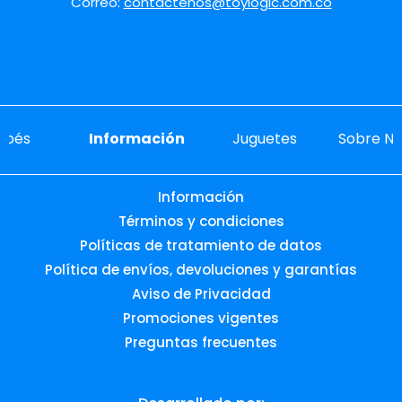
Correo:
contactenos@toylogic.com.co
ebés
Información
Juguetes
Sobre No
Información
Términos y condiciones
Políticas de tratamiento de datos
Política de envíos, devoluciones y garantías
Aviso de Privacidad
Promociones vigentes
Preguntas frecuentes