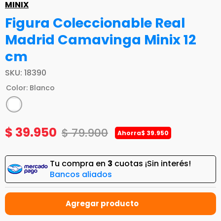
MINIX
Figura Coleccionable Real
Madrid Camavinga Minix 12
cm
SKU
:
18390
Color
:
Blanco
$
39
.
950
$
79
.
900
Ahorra
$
39
.
950
Tu compra en
3
cuotas ¡Sin interés!
Bancos aliados