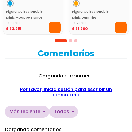
Figura Coleccionable
Figura Coleccionable
Minix Mbappe France
Minix Dumfries
7Cm World Cup
$
39
.
900
Netherlands 12Cm World
$
79
.
900
$
33
.
915
$
31
.
960
Cup
Comentarios
Cargando el resumen…
Por favor, inicia sesión para escribir un
comentario.
Más reciente
Todos
Cargando comentarios…