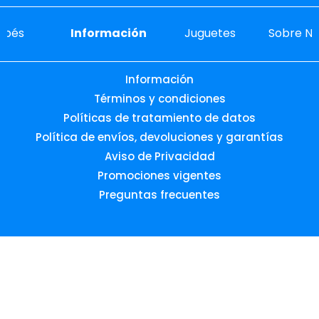
ebés
Información
Juguetes
Sobre No
Información
Términos y condiciones
Políticas de tratamiento de datos
Política de envíos, devoluciones y garantías
Aviso de Privacidad
Promociones vigentes
Preguntas frecuentes
Desarrollado por:
© 2026 Todos los derechos reservados