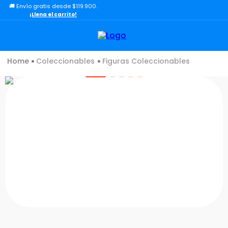
🚚 Envío gratis desde $119.900.
TÉRMINOS MÁS BUSCADOS
¡Llena el carrito!
1
.
toy story
2
.
lol
Coleccionables
Figuras Coleccionables
3
.
carro
4
.
minix figuras
5
.
carro control remoto
6
.
peluche
7
.
sonic
8
.
bloques
9
.
muñecas
10
.
chef