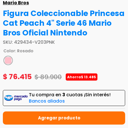
Mario Bros
Figura Coleccionable Princesa
Cat Peach 4" Serie 46 Mario
Bros Oficial Nintendo
SKU
:
429434-V203PNK
Color
:
Rosado
$
76
.
415
$
89
.
900
Ahorra
$
13
.
485
Tu compra en
3
cuotas ¡Sin interés!
Bancos aliados