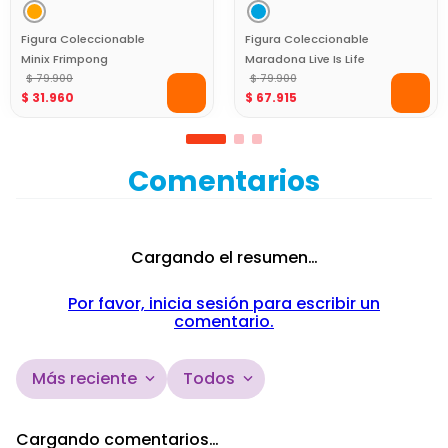
Figura Coleccionable
Figura Coleccionable
Minix Frimpong
Maradona Live Is Life
Netherlands 12Cm World
$
79
.
900
Warm Up With
$
79
.
900
$
31
.
960
$
67
.
915
Cup
Shoelaces Minix 12 cm
Comentarios
Cargando el resumen…
Por favor, inicia sesión para escribir un
comentario.
Más reciente
Todos
Cargando comentarios…