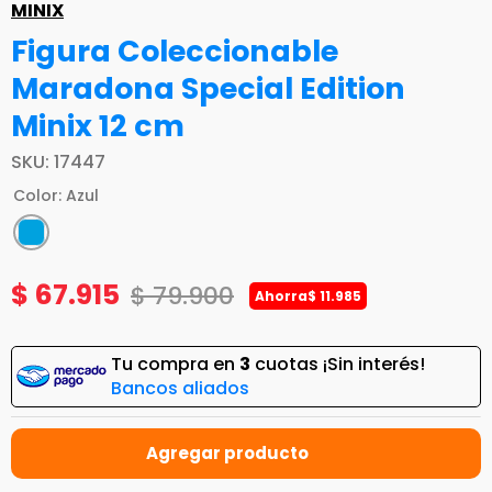
MINIX
Figura Coleccionable
Maradona Special Edition
Minix 12 cm
SKU
:
17447
Color
:
Azul
$
67
.
915
$
79
.
900
Ahorra
$
11
.
985
Tu compra en
3
cuotas ¡Sin interés!
Bancos aliados