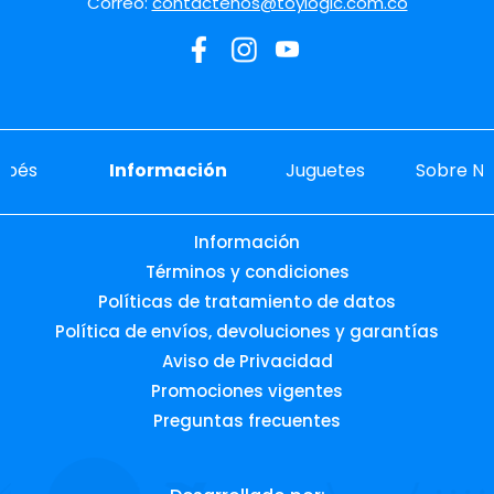
Correo:
contactenos@toylogic.com.co
ebés
Información
Juguetes
Sobre No
Información
Términos y condiciones
Políticas de tratamiento de datos
Política de envíos, devoluciones y garantías
Aviso de Privacidad
Promociones vigentes
Preguntas frecuentes