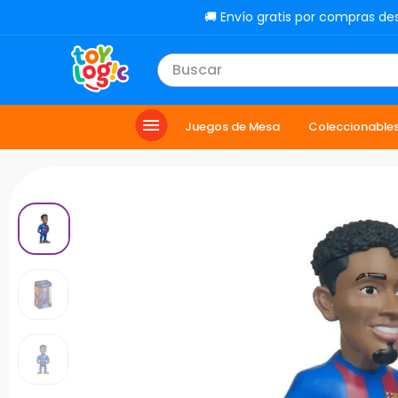
🚚 Envío gratis por compras de
Buscar
TÉRMINOS MÁS BUSCADOS
Juegos de Mesa
Coleccionable
1
.
toy story
2
.
carro
3
.
lol
4
.
minix figuras
5
.
carro control remoto
6
.
peluche
7
.
sonic
8
.
muñecas
9
.
chef