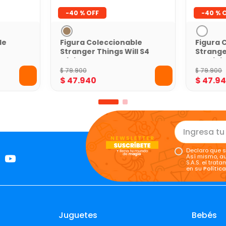
-
40 %
-
40 %
le
Figura Coleccionable
Figura 
Stranger Things Will S4
Strange
ld
Minix 12 cm
S4 Minix
$
79
.
900
$
79
.
900
$
47
.
940
$
47
.
9
Declaro que s
Así mismo, au
S.A.S. el tra
en su
Polític
Juguetes
Bebés