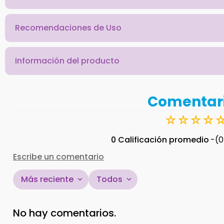
Recomendaciones de Uso
Información del producto
Comentar
☆
☆
☆
☆
0 Calificación promedio
(0
Escribe un comentario
Más reciente
Todos
Agregar comentario
No hay comentarios.
Título