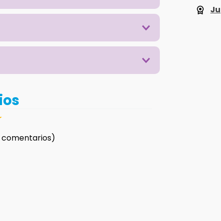
Ju
ios
☆
 comentarios)