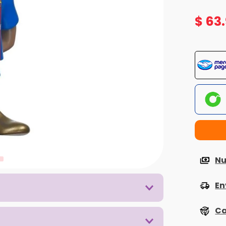
$
63
.
Nu
En
Ca