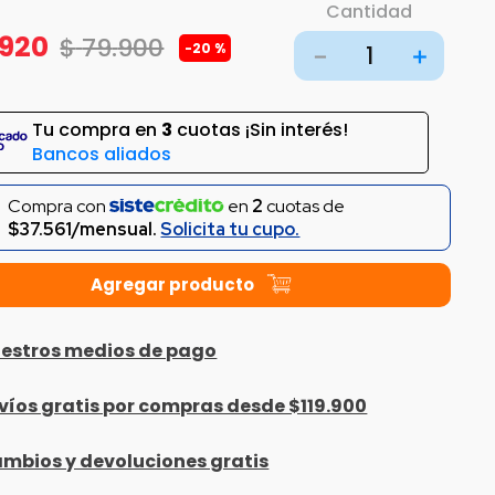
Cantidad
920
$
79
.
900
-
20 %
－
＋
Tu compra en
3
cuotas ¡Sin interés!
Bancos aliados
Compra con
en
2
cuotas de
$37.561/mensual.
Solicita tu cupo.
estros medios de pago
víos gratis por compras desde $119.900
mbios y devoluciones gratis