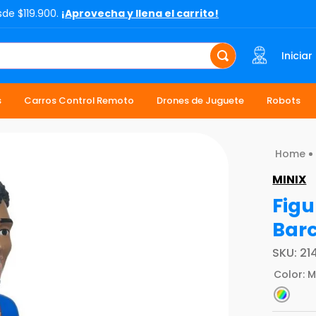
sde $119.900.
¡Aprovecha y llena el carrito!
Iniciar
s
Carros Control Remoto
Drones de Juguete
Robots
MINIX
Figu
Barc
SKU
:
21
Color
:
M