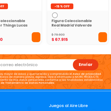
-
15 %
Coleccionable
Figura Coleccionable
r Things Lucas
Real Madrid Valverde
 12 cm
Minix 12 cm
$
79
.
900
40
$
67
.
915
Envíar
oy mayor de edad, y que he leído y comprendido el
Aviso de privacidad
.
torizo de manera previa, expresa, libre e informada a MORE PRODUCTS
tamiento de mis datos personales conforme a las finalidades establecidas
a de Tratamiento de Datos Personales
.
Juegos al Aire Libre