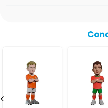
Califica el producto de 1 a 5 estrellas
★
★
★
★
★
Tu nombre
Cono
Dirección de email
Escribe un comentario
Enviar comentario