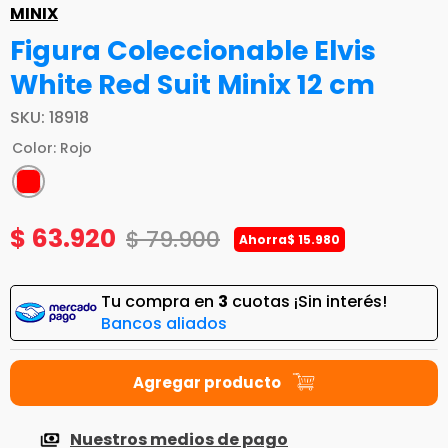
MINIX
Figura Coleccionable Elvis
White Red Suit Minix 12 cm
SKU
:
18918
Color
:
Rojo
$
63
.
920
$
79
.
900
Ahorra
$
15
.
980
Tu compra en
3
cuotas ¡Sin interés!
Bancos aliados
Nuestros medios de pago