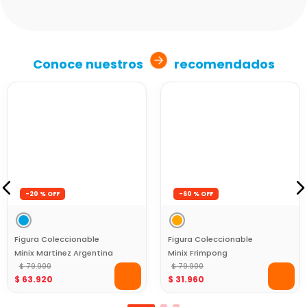
Conoce nuestros
recomendados
Figura Coleccionable
Figura Coleccionable
Minix Martinez Argentina
Minix Frimpong
12Cm World Cup
$
79
.
900
Netherlands 12Cm World
$
79
.
900
$
63
.
920
$
31
.
960
Cup