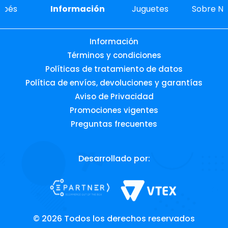
ebés
Información
Juguetes
Sobre No
Información
Términos y condiciones
Políticas de tratamiento de datos
Política de envíos, devoluciones y garantías
Aviso de Privacidad
Promociones vigentes
Preguntas frecuentes
Desarrollado por: