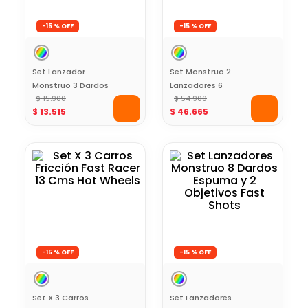
-
15 %
-
15 %
Set Lanzador
Set Monstruo 2
Monstruo 3 Dardos
Lanzadores 6
Espuma Fast Shots
$
15
.
900
Dardos Espuma
$
54
.
900
$
13
.
515
$
46
.
665
Fast Shots
-
15 %
-
15 %
Set X 3 Carros
Set Lanzadores