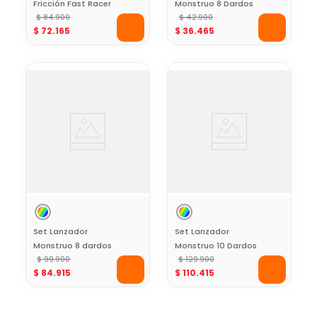
Fricción Fast Racer
Monstruo 8 Dardos
13 Cms Hot Wheels
$
84
.
900
Espuma y 2
$
42
.
900
$
72
.
165
$
36
.
465
Objetivos Fast
Shots
Set Lanzador
Set Lanzador
Monstruo 8 dardos
Monstruo 10 Dardos
Espuma y 2
$
99
.
900
Espuma Fast Shots
$
129
.
900
$
84
.
915
$
110
.
415
objetivos Fast
Shots