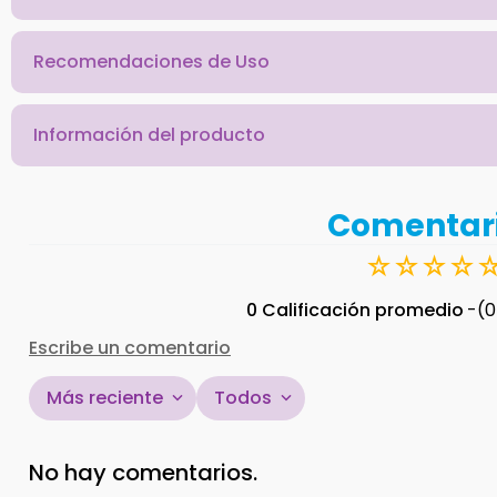
Recomendaciones de Uso
Información del producto
Comentar
☆
☆
☆
☆
0 Calificación promedio
(0
Escribe un comentario
Más reciente
Todos
Agregar comentario
No hay comentarios.
Título