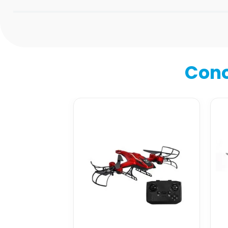
Califica el producto de 1 a 5 estrellas
★
★
★
★
★
Tu nombre
Cono
Dirección de email
Escribe un comentario
Enviar comentario