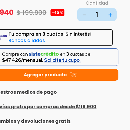
Cantidad
940
$
199
.
900
-
40 %
－
＋
Tu compra en
3
cuotas ¡Sin interés!
Bancos aliados
Compra con
en
3
cuotas de
$47.426/mensual.
Solicita tu cupo.
estros medios de pago
víos gratis por compras desde $119.900
mbios y devoluciones gratis