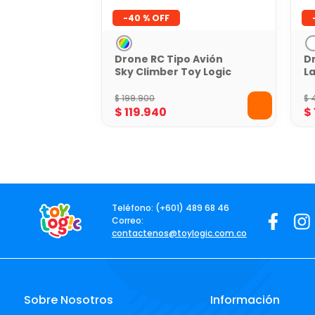
-
40 %
Drone RC Tipo Avión
D
Sky Climber Toy Logic
L
Fl
$
199
.
900
$
$
119
.
940
$
Teléfono: (+601) 489 68 46
Correo:
contactenos@toylogic.com.co
Sobre Nosotros
Información