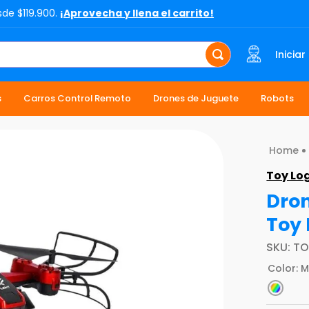
sde $119.900.
¡Aprovecha y llena el carrito!
Iniciar
s
Carros Control Remoto
Drones de Juguete
Robots
Toy Lo
Dron
Toy 
SKU
:
TO
Color
:
M