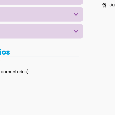
Ju
ios
☆
 comentarios)