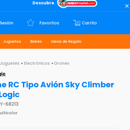
Descubre
 Sesión
Favoritos
Juguetes
Bebés
Ideas de Regalo
Juguetes
Electrónicos
Drones
gic
e RC Tipo Avión Sky Climber
Logic
Y-68213
ulticolor