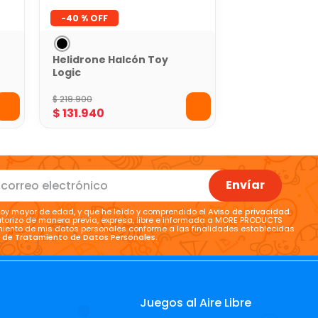
-
40 %
Helidrone Halcón Toy
Logic
$
219
.
900
$
131
.
940
Envíar
oy mayor de edad, y que he leído y comprendido el
Aviso de privacidad
.
torizo de manera previa, expresa, libre e informada a MORE PRODUCTS
tamiento de mis datos personales conforme a las finalidades establecidas
a de Tratamiento de Datos Personales
.
Juegos al Aire Libre