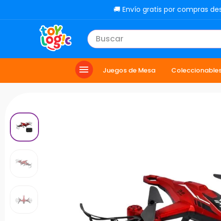
🚚 Envío gratis por compras de
Buscar
TÉRMINOS MÁS BUSCADOS
Juegos de Mesa
Coleccionable
1
.
toy story
2
.
carro
3
.
lol
4
.
minix figuras
5
.
carro control remoto
6
.
peluche
7
.
sonic
8
.
muñecas
9
.
chef