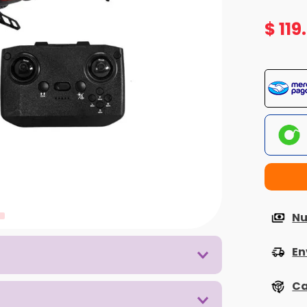
$
119
.
Nu
En
Ca