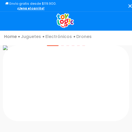
🚚 Envío gratis desde $119.900.
TÉRMINOS MÁS BUSCADOS
¡Llena el carrito!
1
.
toy story
2
.
lol
Juguetes
Electrónicos
Drones
3
.
carro
4
.
minix figuras
5
.
carro control remoto
6
.
peluche
7
.
sonic
8
.
bloques
9
.
muñecas
10
.
chef