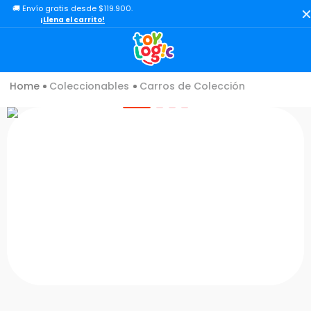
🚚 Envío gratis desde $119.900.
TÉRMINOS MÁS BUSCADOS
¡Llena el carrito!
1
.
toy story
2
.
lol
Coleccionables
Carros de Colección
3
.
carro
4
.
minix figuras
5
.
carro control remoto
6
.
peluche
7
.
sonic
8
.
bloques
9
.
muñecas
10
.
chef