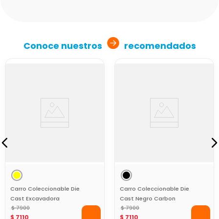
Conoce nuestros
recomendados
Carro Coleccionable Die
Carro Coleccionable Die
Cast Excavadora
Cast Negro Carbon
Amarillo Fast Road
$
7900
Speed Fast Road
$
7900
$
7110
$
7110