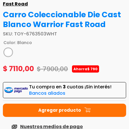
Fast Road
Carro Coleccionable Die Cast
Blanco Warrior Fast Road
SKU
:
TOY-6763503WHT
Color
:
Blanco
$
7110
,
00
$
7900
,
00
Ahorra
$
790
Tu compra en
3
cuotas ¡Sin interés!
Bancos aliados
Nuestros medios de pago