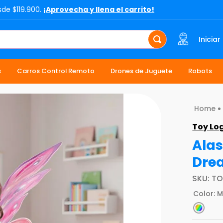
sde $119.900.
¡Aprovecha y llena el carrito!
Iniciar
s
Carros Control Remoto
Drones de Juguete
Robots
Toy Lo
Alas
Dre
SKU
:
TO
Color
:
M