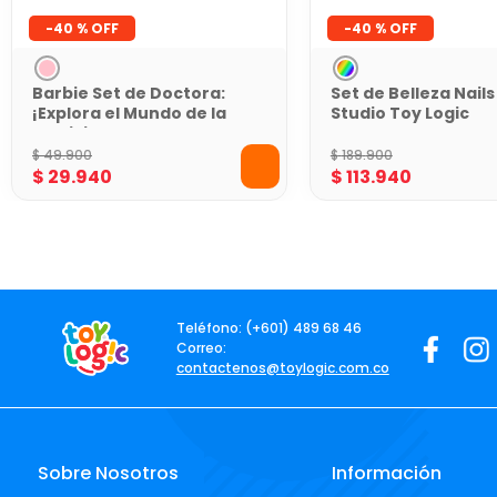
-
40 %
-
40 %
Barbie Set de Doctora:
Set de Belleza Nails
¡Explora el Mundo de la
Studio Toy Logic
Medicina!
$
49
.
900
$
189
.
900
$
29
.
940
$
113
.
940
Teléfono: (+601) 489 68 46
Correo:
contactenos@toylogic.com.co
Sobre Nosotros
Información