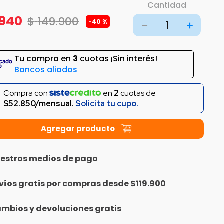
Cantidad
940
$
149
.
900
-
40 %
－
＋
Tu compra en
3
cuotas ¡Sin interés!
Bancos aliados
Compra con
en
2
cuotas de
$52.850/mensual.
Solicita tu cupo.
estros medios de pago
víos gratis por compras desde $119.900
mbios y devoluciones gratis