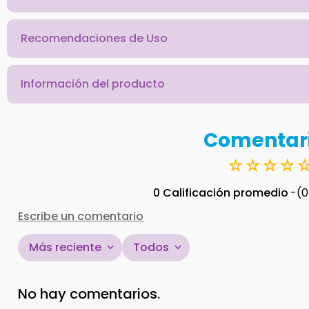
Recomendaciones de Uso
Información del producto
Comentar
☆
☆
☆
☆
0 Calificación promedio
(0
Escribe un comentario
Más reciente
Todos
Agregar comentario
No hay comentarios.
Título