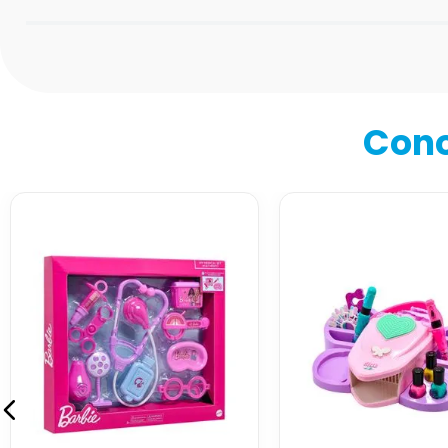
Califica el producto de 1 a 5 estrellas
★
★
★
★
★
Tu nombre
Cono
Dirección de email
Escribe un comentario
Enviar comentario