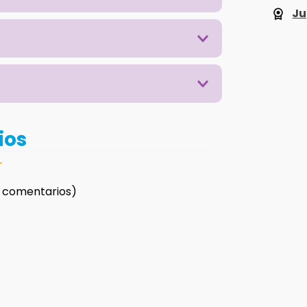
Ju
ios
☆
 comentarios)