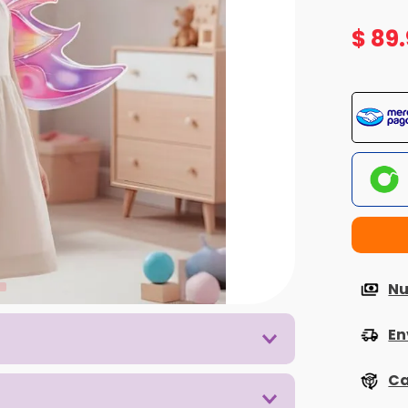
$
89
.
Nu
En
Ca