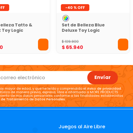
-
40 %
Belleza Tatto &
Set de Belleza Blue
t Toy Logic
Deluxe Toy Logic
$
109
.
900
0
$
65
.
940
Envíar
oy mayor de edad, y que he leído y comprendido el
Aviso de privacidad
.
torizo de manera previa, expresa, libre e informada a MORE PRODUCTS
tamiento de mis datos personales conforme a las finalidades establecidas
a de Tratamiento de Datos Personales
.
Juegos al Aire Libre