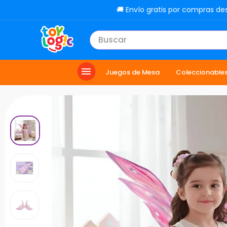
🚚 Envío gratis por compras de
Buscar
TÉRMINOS MÁS BUSCADOS
Juegos de Mesa
Coleccionable
1
.
lol
2
.
toy story
3
.
carro
4
.
minix figuras
5
.
carro control remoto
6
.
peluche
7
.
sonic
8
.
muñecas
9
.
dinosaurio