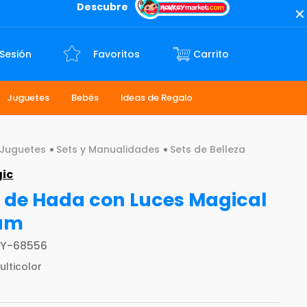
Descubre
 Sesión
Favoritos
Juguetes
Bebés
Ideas de Regalo
Juguetes
Sets y Manualidades
Sets de Belleza
gic
 de Hada con Luces Magical
am
Y-68556
ulticolor