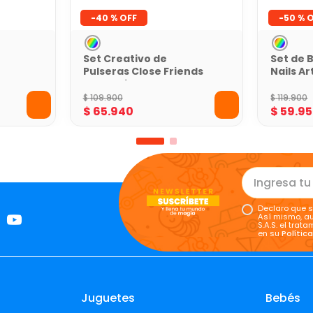
-
40 %
-
50 %
Set Creativo de
Set de 
Pulseras Close Friends
Nails Ar
Toy Logic
$
109
.
900
$
119
.
900
$
65
.
940
$
59
.
95
Declaro que s
Así mismo, au
S.A.S. el tra
en su
Polític
Juguetes
Bebés