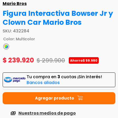
Mario Bros
Figura Interactiva Bowser Jr y
Clown Car Mario Bros
SKU
:
432284
Color
:
Multicolor
$
239
.
920
$
299
.
900
Ahorra
$
59
.
980
Tu compra en
3
cuotas ¡Sin interés!
Bancos aliados
Nuestros medios de pago