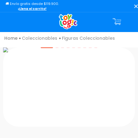
🚚 Envío gratis desde $119.900.
TÉRMINOS MÁS BUSCADOS
¡Llena el carrito!
1
.
toy story
2
.
lol
Coleccionables
Figuras Coleccionables
3
.
carro
4
.
minix figuras
5
.
carro control remoto
6
.
peluche
7
.
sonic
8
.
bloques
9
.
muñecas
10
.
chef