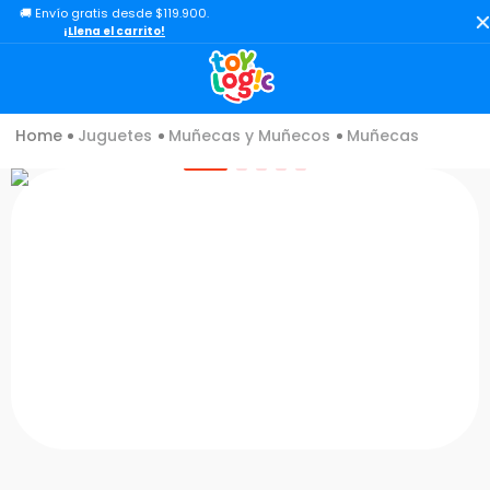
🚚 Envío gratis desde $119.900.
TÉRMINOS MÁS BUSCADOS
¡Llena el carrito!
1
.
toy story
2
.
lol
Juguetes
Muñecas y Muñecos
Muñecas
3
.
carro
4
.
minix figuras
5
.
carro control remoto
6
.
peluche
7
.
sonic
8
.
bloques
9
.
muñecas
10
.
chef