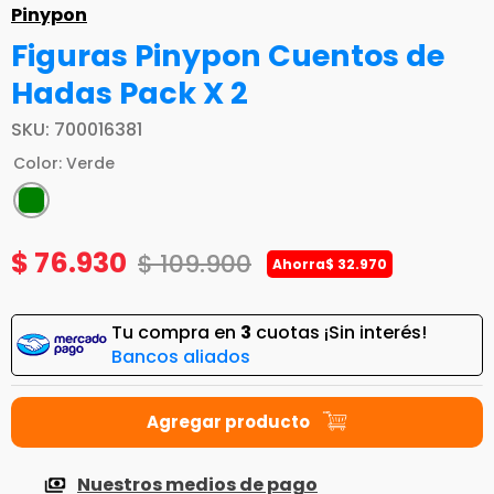
Pinypon
Figuras Pinypon Cuentos de
Hadas Pack X 2
SKU
:
700016381
Color
:
Verde
$
76
.
930
$
109
.
900
Ahorra
$
32
.
970
Tu compra en
3
cuotas ¡Sin interés!
Bancos aliados
Nuestros medios de pago