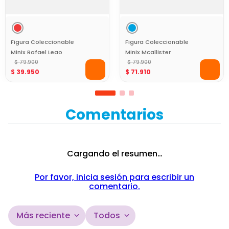
Figura Coleccionable
Figura Coleccionable
Minix Rafael Leao
Minix Mcallister
Portugal 12Cm World
$
79
.
900
Argentina 12Cm World
$
79
.
900
$
39
.
950
$
71
.
910
Cup
Cup
Comentarios
Cargando el resumen…
Por favor, inicia sesión para escribir un
comentario.
Más reciente
Todos