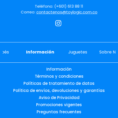
Teléfono: (+601) 613 88 11
Correo:
contactenos@toylogic.com.co
ebés
Información
Juguetes
Sobre No
Información
Términos y condiciones
Políticas de tratamiento de datos
Política de envíos, devoluciones y garantías
Aviso de Privacidad
Promociones vigentes
Preguntas frecuentes