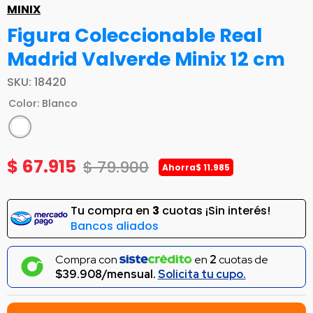
MINIX
Figura Coleccionable Real
Madrid Valverde Minix 12 cm
SKU
:
18420
Color
:
Blanco
$
67
.
915
$
79
.
900
Ahorra
$
11
.
985
Tu compra en
3
cuotas ¡Sin interés!
Bancos aliados
Compra con
en
2
cuotas de
$39.908/mensual.
Solicita tu cupo.