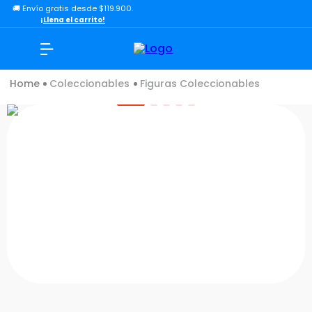
🚚 Envío gratis desde $119.900.
TÉRMINOS MÁS BUSCADOS
¡Llena el carrito!
1
.
lol
2
.
toy story
Coleccionables
Figuras Coleccionables
3
.
carro
4
.
carro control remoto
5
.
minix figuras
6
.
minix maradona
7
.
peluche
8
.
sonic
9
.
dinosaurio
10
.
bloques