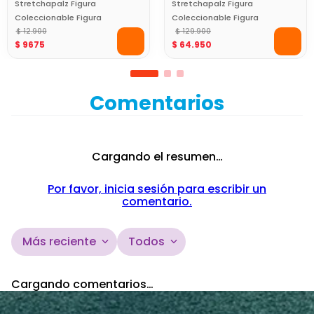
Stretchapalz Figura
Stretchapalz Figura
Coleccionable Figura
Coleccionable Figura
Wheeleezz - Dino
$
12
.
900
Puncheezz Franko
$
129
.
900
$
9675
$
64
.
950
Monster Blitz Bullet
Comentarios
Cargando el resumen…
Por favor, inicia sesión para escribir un
comentario.
Más reciente
Todos
Cargando comentarios…