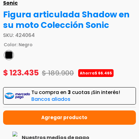
Sonic
Figura articulada Shadow en
su moto Colección Sonic
SKU
:
424064
Color
:
Negro
$
123
.
435
$
189
.
900
Ahorra
$
66
.
465
Tu compra en
3
cuotas ¡Sin interés!
Bancos aliados
Nuestros medios de pago