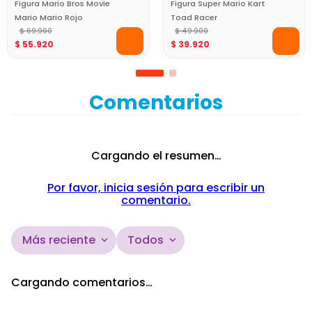
Figura Mario Bros Movie
Figura Super Mario Kart
Mario Mario Rojo
Toad Racer
$
69
.
900
$
49
.
900
$
55
.
920
$
39
.
920
Comentarios
Cargando el resumen…
Por favor, inicia sesión para escribir un
comentario.
Más reciente
Todos
Cargando comentarios…