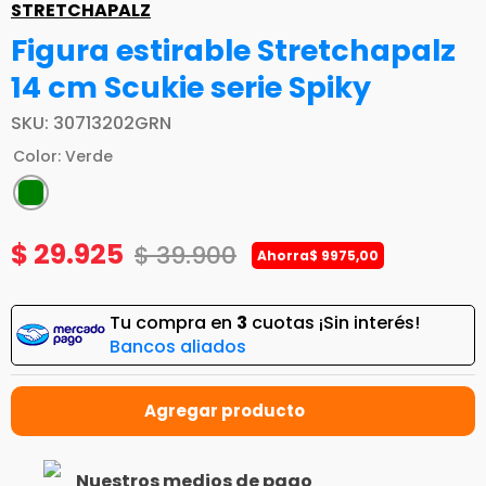
STRETCHAPALZ
Figura estirable Stretchapalz
14 cm Scukie serie Spiky
SKU
:
30713202GRN
Color
:
Verde
$
29
.
925
$
39
.
900
Ahorra
$
9975
,
00
Tu compra en
3
cuotas ¡Sin interés!
Bancos aliados
Nuestros medios de pago