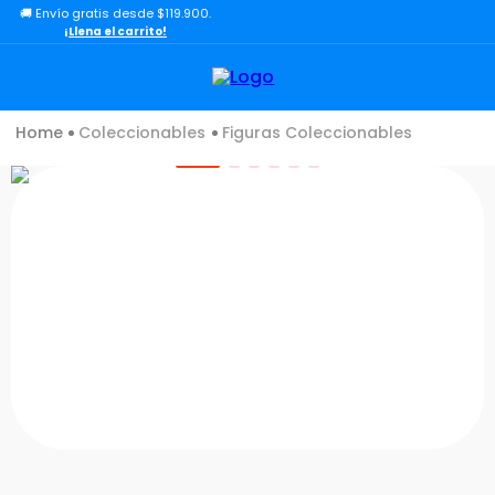
🚚 Envío gratis desde $119.900.
TÉRMINOS MÁS BUSCADOS
¡Llena el carrito!
1
.
lol
2
.
toy story
Coleccionables
Figuras Coleccionables
3
.
carro
4
.
minix figuras
5
.
carro control remoto
6
.
peluche
7
.
sonic
8
.
muñecas
9
.
dinosaurio
10
.
chef