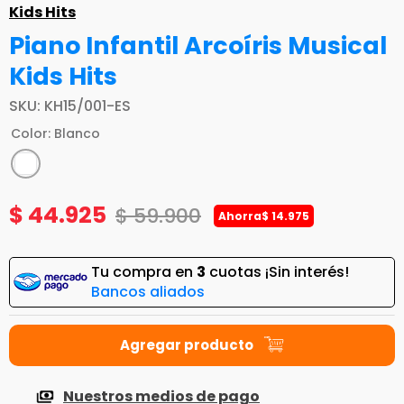
Kids Hits
Piano Infantil Arcoíris Musical
Kids Hits
SKU
:
KH15/001-ES
Color
:
Blanco
$
44
.
925
$
59
.
900
Ahorra
$
14
.
975
Tu compra en
3
cuotas ¡Sin interés!
Bancos aliados
Nuestros medios de pago