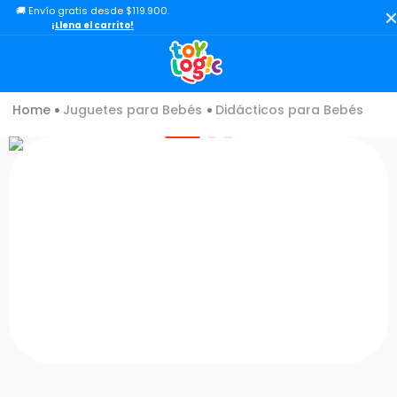
🚚 Envío gratis desde $119.900.
TÉRMINOS MÁS BUSCADOS
¡Llena el carrito!
1
.
toy story
2
.
lol
Juguetes para Bebés
Didácticos para Bebés
3
.
carro
4
.
minix figuras
5
.
carro control remoto
6
.
peluche
7
.
sonic
8
.
bloques
9
.
muñecas
10
.
chef