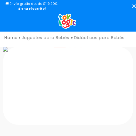
🚚 Envío gratis desde $119.900.
TÉRMINOS MÁS BUSCADOS
¡Llena el carrito!
1
.
toy story
2
.
lol
Juguetes para Bebés
Didácticos para Bebés
3
.
carro
4
.
minix figuras
5
.
carro control remoto
6
.
peluche
7
.
sonic
8
.
bloques
9
.
muñecas
10
.
chef