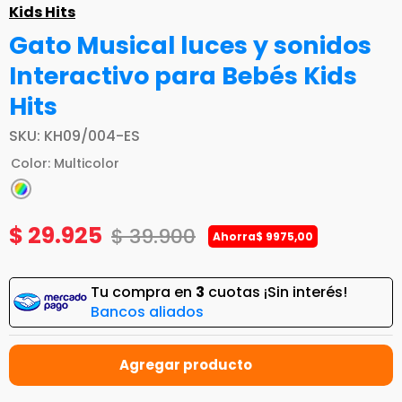
Kids Hits
Gato Musical luces y sonidos
Interactivo para Bebés Kids
Hits
SKU
:
KH09/004-ES
Color
:
Multicolor
$
29
.
925
$
39
.
900
Ahorra
$
9975
,
00
Tu compra en
3
cuotas ¡Sin interés!
Bancos aliados