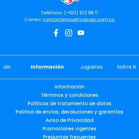
Enviar comentario
Teléfono: (+601) 613 88 11
Correo:
contactenos@toylogic.com.co
ebés
Información
Juguetes
Sobre No
Información
Términos y condiciones
Políticas de tratamiento de datos
Política de envíos, devoluciones y garantías
Aviso de Privacidad
Promociones vigentes
Preguntas frecuentes