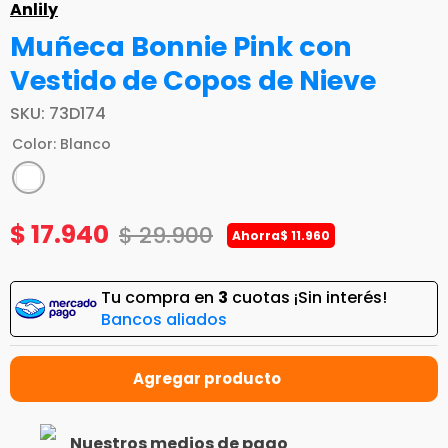
Anlily
Muñeca Bonnie Pink con
Vestido de Copos de Nieve
SKU
:
73D174
Color
:
Blanco
$
17
.
940
$
29
.
900
Ahorra
$
11
.
960
Tu compra en
3
cuotas ¡Sin interés!
Bancos aliados
Nuestros medios de pago