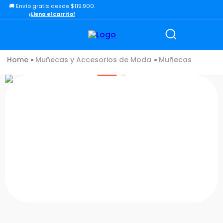
🚚 Envío gratis desde $119.900.
TÉRMINOS MÁS BUSCADOS
¡Llena el carrito!
1
.
lol
2
.
toy story
Muñecas y Accesorios de Moda
Muñecas
3
.
carro
4
.
carro control remoto
5
.
minix figuras
6
.
minix maradona
7
.
peluche
8
.
sonic
9
.
chef
10
.
dinosaurio