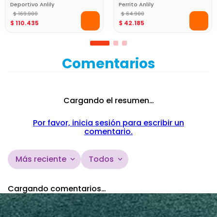
Deportivo Anlily
Perrito Anlily
$
169
.
900
$
64
.
900
$
110
.
435
$
42
.
185
Comentarios
Cargando el resumen…
Por favor, inicia sesión para escribir un
comentario.
Más reciente
Todos
Cargando comentarios…