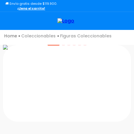
🚚 Envío gratis desde $119.900.
TÉRMINOS MÁS BUSCADOS
¡Llena el carrito!
1
.
lol
2
.
toy story
Coleccionables
Figuras Coleccionables
3
.
carro
4
.
minix figuras
5
.
carro control remoto
6
.
minix maradona
7
.
peluche
8
.
sonic
9
.
bloques
10
.
chef