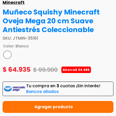
Minecraft
Muñeco Squishy Minecraft
Oveja Mega 20 cm Suave
Antiestrés Coleccionable
SKU
:
JTMIN-35161
Color
:
Blanco
$
64
.
935
$
99
.
900
Ahorra
$
34
.
965
Tu compra en
3
cuotas ¡Sin interés!
Bancos aliados