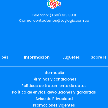
Enviar comentario
Teléfono: (+601) 613 88 11
Correo:
contactenos@toylogic.com.co
ebés
Información
Juguetes
Sobre No
Información
Términos y condiciones
Políticas de tratamiento de datos
Política de envíos, devoluciones y garantías
Aviso de Privacidad
Promociones vigentes