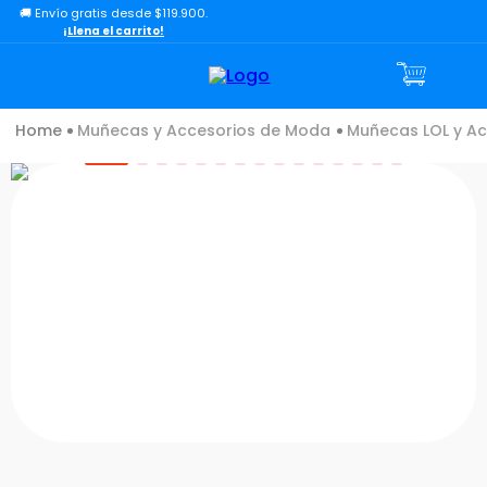
🚚 Envío gratis desde $119.900.
TÉRMINOS MÁS BUSCADOS
¡Llena el carrito!
1
.
lol
2
.
toy story
Muñecas y Accesorios de Moda
Muñecas LOL y Ac
3
.
carro
4
.
carro control remoto
5
.
minix figuras
6
.
minix maradona
7
.
peluche
8
.
bloques construcción
9
.
sonic
10
.
dinosaurio