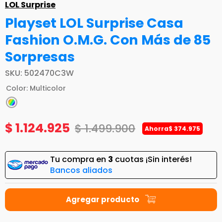
LOL Surprise
Playset LOL Surprise Casa
Fashion O.M.G. Con Más de 85
Sorpresas
SKU
:
502470C3W
Color
:
Multicolor
$
1
.
124
.
925
$
1
.
499
.
900
Ahorra
$
374
.
975
Tu compra en
3
cuotas ¡Sin interés!
Bancos aliados