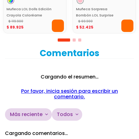
Muñeca LOL Dolls Edición
Muñeca Sorpresa
Crayola Coloréame
Bombón LOL Surprise
$
119
.
900
Colección Chicas
$
69
.
900
$
89
.
925
$
52
.
425
Superpoderosas
Comentarios
Cargando el resumen…
Por favor, inicia sesión para escribir un
comentario.
Más reciente
Todos
Cargando comentarios…