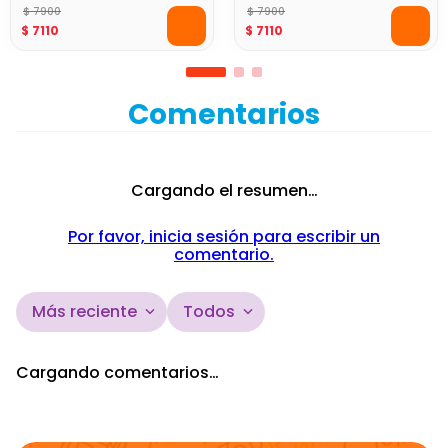
Aplanadora Fast Road
$
7900
Fast Road
$
7900
$
7110
$
7110
Comentarios
Cargando el resumen…
Por favor, inicia sesión para escribir un
comentario.
Más reciente
Todos
Cargando comentarios…