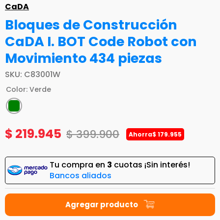
CaDA
Bloques de Construcción
CaDA I. BOT Code Robot con
Movimiento 434 piezas
SKU
:
C83001W
Color
:
Verde
$
219
.
945
$
399
.
900
Ahorra
$
179
.
955
Tu compra en
3
cuotas ¡Sin interés!
Bancos aliados