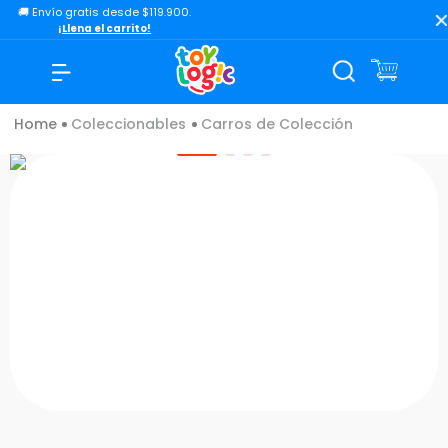
🚚 Envío gratis desde $119.900.
TÉRMINOS MÁS BUSCADOS
¡Llena el carrito!
1
.
lol
2
.
toy story
Coleccionables
Carros de Colección
3
.
carro
4
.
carro control remoto
5
.
minix figuras
6
.
minix maradona
7
.
peluche
8
.
sonic
9
.
dinosaurio
10
.
bloques