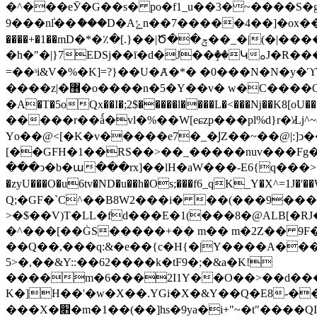
�^���eӮ�G��s� po�f1_u��3�~����S
9���nٝl��ެ���D�Aݻn��7�����4��]�ox������cs������ڪ�O�嗎�墝ф�18�G�,S���p�/��Z�|�����NѢ0���������?;��!
����+�1��mD�*�٪�[.}��|Ծ��ݼ��_�|(�|����j}#�� ��?�iK{�D���O��a5���vk)>o����r��y_T�1�^v��m�\j
�h�"�|}7EDSj��ī�d�̠J��ٟ��ԿࡀJ�R���+��7`��Oo�G�Ģާ�_�N���:�={���H�[���l�ǥW�����gg�=�Nq�����?��?
=��ˢi&V�%�K]=?}��U�Ⱥ�*� �0���N�N�y
����z|�޶�o����n�5�Y��v� w�C����OZ��l:����b�3��P���衆
�A�T�5oQx��I�;2$�����l����L�<���ǋ��K8[o
�����r��ǻ�vl�%��W[eɕzp���pl%d}r�\̷ǈ^
Үo��@<[�K�v�����e7�_�ͿZ��~��@|:]ͻ��X߭x�b�~٭�e�r��RS����,nn��x��L|�^-Vb�]�-+�Zt���h�
[��GFH�1��RS��>��_�����nuv���Fg�V
���ͻ�b�ա���rx]��lH�aW���-E6{q���>|���
�zyU���O�u6tv�ND�u��h�Os;���f6_qK_Y�X^=1J�'
Q;�GF�`C^��B8W2���i� ��(���9���i�
>�$��V)T�LL�fd���E�1(���8�@ALB[�RJ�
�^���[��ĠS�����+�� m�� m�2Z�� 9F
��Q��,���q:&�e��{c�H{�|Y����A���Y[�Q**g�ϴ��i�
5>�,��&Y::��62����k�tF9�;�&a�K!
����m�6���2I1Y��O��>��d���N�
K�]H��'�w�X��.YGi�X�&Y��Q�E8-�����T�b�ƞ����lVe
���X�׋�m�1��(��]hs�9ya�i+"~�t"����QI�$i�y���|( [s�� �F�4��<���!