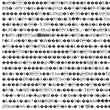
�n��������f�FGB���K����E��@���
|$�>xѷ`O�f(w��W�ŋQ$ �����~�[�
����,�������LZN@j�X�D��E��3A(h��
�~�VU�=���u���k
��F��@�1�+X D��J�bp��h:>��ʣ�d ��
�LPZ�=�W���>$Xx@��VХ�Kۊ<��ңB�3i `��5Ö"�A3)��3N%H� �r0��k2�X5M^�����*3���tR�s_}�Km�Jc���F��Fm��/�/
�*�d+z��Fzdd԰����&�F���O�!�l�nȼH�hY
F�LE\rd��T�ԩ�"�iN���E;��S&�D�C�m
�;���X��(&Z�� ��J��L����e�+���
h���T8�f�f����&���� �D�7&��R/�_u�
�t)���(����t�9��l��0��Q�Ѵ���M��
��
����uO�x���@4ؕ�Q��B�����$j屣�}��s�
b��6��"�����xǆ��E�{P��z�M��Z�]b]L�<����p�7��A�{�I+0E
�K�v'��S�Bh��cY1uv����gDhK���Ť(��l5�2���3
�:����E�&�A�k� wO�7��[|��0��n
�s���JS�����"�4t)�����9��͈��
��_%�9Z��R `GX�e���xx�~TK^��oҨ�
%��^c�%L6�vٙ�q@�0Z��~E�3bԟ�1��H�-l�g�
�L��X�;�tC*�M�)�~+���5�c��&Sں����4�`p�#޺_ ���׊dxﹼ�e�m��3C���? �.A��eA��D( �X�@�
yhvd#�WU�w�X��t���K�x�"[�7餇�_������