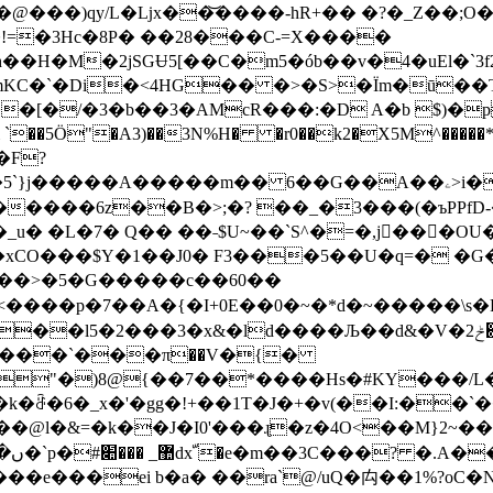
)qy/L�ǈx��͝����-hR+�� �?�_Z��;O�T7m
!=�3Hc�8P� ��28���C-=X���
�
H�M�2jSGɄ5[��C�m5�ób��v�4�uEl�`3f2
�٬&��V�v6�;�� mKC�`�Di�<4HG�� �>�S>�Їm�ū��
��[�/�3�
b��3�AMcR���:�D A�b $)�p
�F?
V��5`}j�����A�����m�� 6��G��A��
ۦ>i�� ��h@x� I�s璑~�d��\*�^��
����6z��B�>;�? ��_�3���(�ъPPfD-
 �L�7� Q�� ��˗$U~��`S^�=�,j񌏂���OU
xCO���$Y�1��J0� F3���5��U�q=� �
�>�5�G�����c��60��
��0�~�*d�~�����\s�R����ق��\����p����MQ�T�QTtl�_w+�����9�#�
�x&�ld����Љ��d&�V�܎ݲ2��zo�L� ��$���L�L>\6�/H�
����`���π��V�{�
"�)8@{��7��*����Hs�#KY���/L
k�ꁔ�6�_x�'�gg�!+��1T�J�+�v(��I:��
G��@l�&=�k��J�I0'���ɻ�z�4O<��M}2~��
e���ei b�a� ��ra`@/uQ�禸��1%?oС�