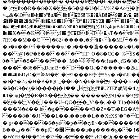
�&�����+�#��9� ����M��6i�҈n�(��fSoN�>AR�$Kn@��X
�-)*�қ�R��8�X��5�@�U�L3V%Z�Ao�[�y�X�m�5Ma�B2��O��EC
>ݔ&�lOa�Mt��b"�uJ��h��B$�`K�?�ÁB��9��.�v�, ��,Ő���%��QCj�b)��09�d:7 *+�����_8��\\�{��p�t69�,)}��0t������!8wuL��
t��΁����2�&P\�(��A9��H�0*�1?T�YZ�|���H�)�J 
�@'���B@��s���k�3��AN��A����jTOȥ4qnB:kC��
�ʉ��Ӿ��K4yJ��@F�]3�T<�ېT��rň^(ϳ�d�r�Fl�>8O�=�L��OI�hڧ��9��y��H �HZ<,1�ߙ�Iw�M�Y�\�)�
7R%��M��Cj�82>����,�:ֵ��<k�M1�
�b�#��0 �����qe'�u����遛�����iz�L�O����`f; ٭٤����[˃������m��!�P�\ �
��r@I�P�ȣ�����"HF=O�8�CC�"%JS�<�<)��
0�a�5���f'��+M�]��;}sa�ؠfG�!�J�m�Ĩ44��Bj����K�@LH��]��D�)ZSm��+1�Y�w|
����86�gDen;I3~�D��Qe�7����<�2k󐊣�K�
����4��sDұD�f8M�t�2���FEYy�u�d\
�I�*�2.ȳ�H�B�IQf"_��L�N�b�I#�G���1c
�$�O9�dۣs�I����j�ڵ ��1e q]˭��U?TE�g�謁�tL�GM��v~���oi2�09���� �[����@E���]01S�Ao_�f.I_�!�!�qO#��X�=A����9M��&�zJ���z�
�Л�ng]��R�tX��]�� �����N}�m�9S�;��|�
��� V�tl���U~QC��_V\��;.�� T1p�
���N�d��,h�g�����=R�Ζ=�T\�EG�A
���8�`�J{��L��.��c��L��XcXS`�"�
�|g<�����6�ya�p��:yE~�t�����4����v 6k{��
B��ݡ����pfǙ`�֌ �u��u�ǥ����g�� !��\
�WѐFH�l��*@:�7�s���� yE1�Qp�����TY