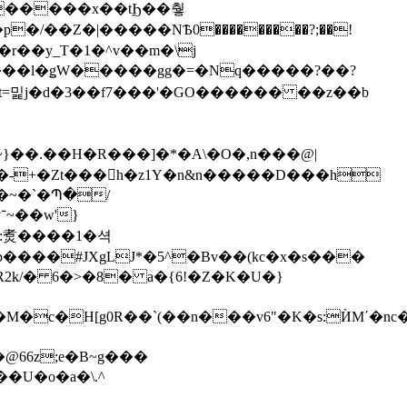
������x��tϦ��췋
�t=밅j�d�3��f7���'�GO������ ��z��b
��.��H�R���]�*�A\�O�,n���@|
�~�`�Պ�/
}
a���:煑����1�셕
p����#JXgLJ*�5^�Bv��(kc�x�s���
R2k/� 6�>�8� a�{6!�Z�K�U�}
�s:ЍM΄�nc�n��ֹ��Z��U�2�n�ݪ��ˬ�>����'�g�rc��>�
66z;e�B~g���