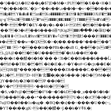
*�{��4�0K.`�]z~"��v��\,o��l�+�v<��6�
!m2�B��A�*md���Q��2��� }T���)m�Va� >*HzFC���m�����
��<��T�EY-��y�z-��14=Zf �����
�߃���6�葎I[Ј��v �� �h�(Q�S�F�,�����F.� w��!
+1ssJL�9xʏf� 9E�Y�w｢t2� 䏐5���)���D�J1gp����G���
�QXK�>�j��.����^�����"U:Lۦ�<�/�0Q{}��ӧ ��x�N
��
S�M��t�r1��醋�6�$�`�� �ܲ<3b�C��Bɨ���k
#+G�cjx��E�DY�LVie�Tul������-�tbyE�
QI&뙗*���]�� ����Z&����C,���
��)��hc4 R;
�V�f* >'��¥ě(� �
S�b�/
7u@D��8��1o�ag� :�BQ�r�s[��<���r�U��(~;
T��t��;gK>e��]�醲�>Ϳ.��k�VߧK�|