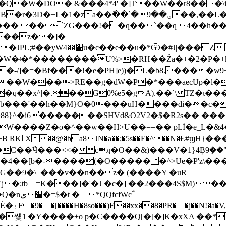
Q�W�DÕ� &���4*4' �]T��W��r8���
�1�za��ٚ��`�9��؈��,��L�`�9��� tϾ
��� ��`ZG���!� �q��`��q 4��h
J|���Z �1X1yc�
*��������U%>�RH��Ža�+�2�P�+k{�<ף�)ϲ��8g�
�-/]�=�Bf���!�e�PH]e))�L�b8.����w
.b���'��h��M}O�0���uH����di��c�
�88}^�i6�������SHVd&O2V2�$�R2s�� �
bipd���|�
C�C��Ӵ���<<� cӆ�O��&)���V�1}4ܹB9ܻ��
4��[b�-����(�O����� �^>Ue�P'z\���9�
��9�\_���v��n��z� (����Y �uR
�;tb=K���]�'�J �c�] ��2���4S$M)
fcfWcؓ
^�L��!