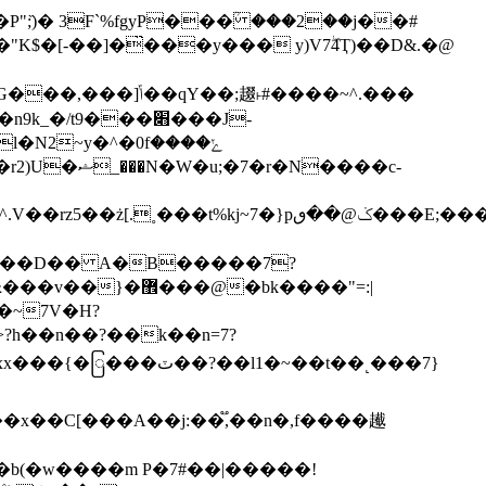
䞵˫#����~^.���
t9���׋���J-
2~y�^�0fݺ����
�t%kj~7�}pݢ@��ٯ���E;����'���|
����D�� A�B�����7?
l1�~��t��˻���7}
�x��С[���A��j:��֟,��n�,f����䟌
�b(�w����m P�7#��|�����!