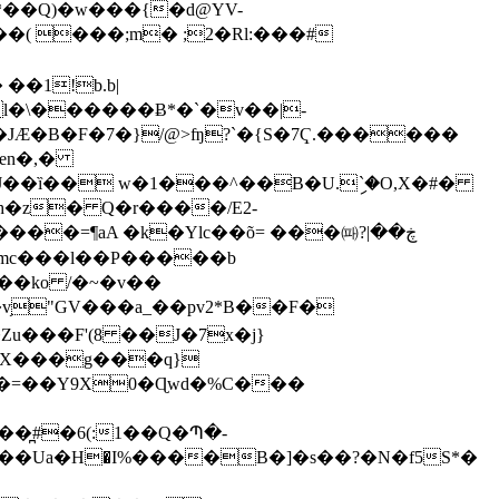
*��Q)�w���{�d@YV-
��1!b.b|
l�\������Ƀ*�`�v��|-
JÆ�B�F�7�}/@>ʩ?`�{S�7Ҁ.������
�en�,�
�z� Q�r����/E2-
�=¶аA �k�Ylc��õ= ���㈚?ڿ��|
��v֥"GV���a_��pv2*B��F�
���F'(8 ��J�7x�j}
��Ua�Н�I%����B�]�s��?�N�f5S*�