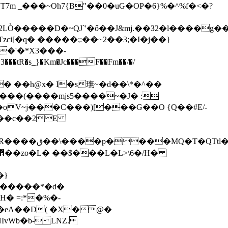
 _���~Oh7{B"��0�uG�OP�6}%�^%f�<�?
LÒ�����D�~QJ`'�ő��J&mj.��З2�l����g��
T
zci[�q� �����;:��~2��3;�I�j��}
�'�*X3���-
���(����mjs5����~�J� :
�oV~j���C���)[���G��O {Q��#E/-
G��c��2E
y���C�;�-
�}
ˋ������*�d�
H� =:*�%�-
NIvWb�b- LNZ.