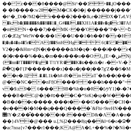
�� ε���8����@Si^��ڈ+��,jO����^[��QA�H2\��ҕ�$7]D�M�+:PU��X��+H�3B8�2/=x�W�4^F��i�Z9�s:�ĵ�>��ʌ�ZQ�Q�*�@��Z�g}
� �8����:w28�M�CK�0�j ������j���*
�t^�_Di�?M2�e����2���Ik,e�2iDX�TޗLV:t�p�ȋ Y�a�u� � un�Ko�����h�1� �(����OXiF� ���l���Q��>�����O���$C� +M�}��2�� �[�q�U/�����#
�k;b�(��i���&��8��1�_G#��J,��XH1A�:��v�q�c3�FAfq>g`
�mEN+���7)��MK<��'O���"P�Ϟ=Շ
(G�;Ɇ2g"We!W��;��1��U��1�h��F�y�H!��7�3�v��6���4蓓*(Kig2]�
�)�u�4�u4�5r�A|f��SnHHg� 6{�5 ��̝�bp�J� �
V2�p�&Hm=d]N�(�����ʥM�q�>���i��� e��s['��w+
�]�r���%��ܔ�m��a���u��O:Jۑ[E<�ڞǋx´��ٵ>*����I4��PBk�α�uB G_���\]xd�L����JZ%i� ����H����\��O���a�����ݹE&
{�nn�!T���PP�/g� T!1YR\���K�ᧈ��zk�r -�+V-� iݤjA@����U����ͫ �tAk��#
Ք�Qj�F{P�������x]��a�j��j��7g'Z��
��e�.Ц .�.�L1k�h#-tR�m aT`�&��(����d!��TRC� � �è|�iE�ފf~�Y�n
@��NC��nFf|O���9 ���h����"=z
v�$:z9� 6��� 9B�%h�n�R�[ꪑY1]�-�7�L]� ܆B D~H�г⽞׼�j�(͎�S��\� [�D� #M��AǄ=��
���B�#C@�/j�#פ���C�*SrƘ)�sp�W���QY��tMy�2f�Hl�JP ��d�
�B�d��c����܉���t�+��65
����CH�
�e���I�M��q���Q����`&Fhi<9eeHN����S,ݍ�Pc@���0"6�~�5�kD��_u���
޽IY�;Z��͋���]��t�:l���D&�A�A�n�i����ڍ��+*��r����7U�o{�zC�4�Q 5`�h@�}\�\��T�P�tC=��4a�
��}4V�@��� u.[,%]2���8|q��&l=6�o�Ձ�
�ac7noa{v7���r1���;KA@A�L+��%�?�Nò��Y