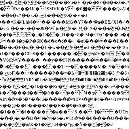
�|/m�,���N���So�H �j��8E�d��$�ә
�J���QzAl��( ���;m� ;2�Rl:���#
ֱ&�J��h�x*��k:�.$���Z��V�J
�=K�[LhM���(���MG�Y7��/۠�a�EՃ{XJ�{� 
d�G5 ���7���J9�Wř|)u�R�n�JX�����.&
��l��_�C��_H��~8� M�:]D;O���m��
J�� l�p�P�600�d�o�:��4"�#l������Il�
1�F���CFcS��L���/��h��ł@@V�%=�8h
V6)RY����+��y�߲�F}N������������
v��
�1Y�Y��Ћ�ȸ���i����8�>�h�K���v}
��dv��1k���Rc�mFk�1%Y��m%���Zu
.��hlO22�q�v5]���0�`�X.�d0�_��9�diLؤK��@���ٌ���ā��B�
�9�v$�D!
pi���j�(��D���b�2R'e��8����U���
����@&�1�8LH��*gg�Ǟ����s!