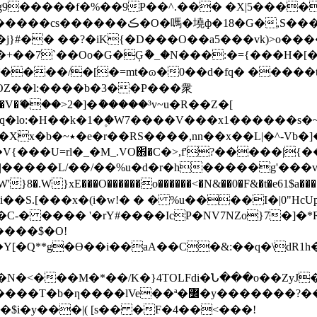
�g9�����f�%��9P��^.��� �X|5���
�ϓ����/�[�=mt�ɷ�0��d�fq� ����
U���V�ޭ���>2�]�ު�����³v~u�R��Z�[
~q�lo:�H��k�1�۪�W7����V���x1������s�~}
z1Y�n&n�����D���h
{���U=rl�_�M_.VO֋�C�>,f'?�����|{�
��L/��/��%u�d�r�h�����g'���v־~��w'
��W'}8�.W}xE���O������o������<�N&��0�F&�t�e61$
�S.[���x�(i�w!� � � %u����I�|0"HcU
C-� ���� '�rY#����IcP�NV7NZo}7�]�*
����$�O!
�aA��C�&:��q�\dR1h�M�c�H[g0R��`(��n���v6"�K
<���M�*��/K�}4TOLFdi�Ն���o��ZyJ�@
��ª�߼�y������� ?���U�o�a�\.^