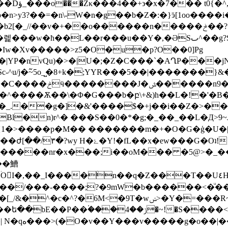
�|�W�d
�L��r���u��Y�,�ƏSٮ^��g?S��\-�g���l-
Iw�Xv�����>z5�O�u�p?O��0]Pg
�>�|U�;�Z�C���`�AՂP���jN�?���`|�0!^Nׯ���ūkO�
-^u/j�߬~5o_̺�8+k�;YYR���5��|�������}
�b�������Џ�b-:��;�
�_.��g�]�&'����$�+j��i��Z�>���
n)r^� ���S��0�*�g;�_��_��L�Д>9~Jv
����p�M�� �������m�+�O�G�ģ�U�|9wX,�ꖧ�k
����nr�x���;i��oM��� �5@>�_���ׁ
[���/���-����;?�9mW�b������<�ͧ��
M<�9T�wݾ>�Y�=���R~AϿ�L��T}�m�8?
S����<���b>���7�y�~�Ϳ���'�/h@����P��k9��