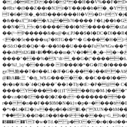
�_d�#ED\��6�2*��H��V%��F�D�
�#Rx^�(0��Z��t�N3ė�Y��j��h��_�Y jB�r�3D�+L
T�6�R�_�MD���6���H�Vr�D+і Y�j
�&��a3؅#4��A2q�b76���� F�Lj��h�Ǥ��z��]�
��N� i_v;�S������l�N������zZai�JPL;#��yW׍��4u�c��e��u�*Ѿ�#
��(^~P�����&�u@�s(.PJ��$�I�DC�Dl��R�W�ʵ�
<]�f�5e����xq7�RTG��*^� G��� �H�)>
�\Sŏ:O�tR�Q�^�<��M��U����FuW٩Gw��*��W���>RE��g�dW�P�*���aecUp�l���*r2�,�h��Q�V }Ӊ� ��4|
��sMƽI2G��+�ߕ��6��m�;'V�ݩ�,�0�~]�>�;�q��x^|�.��G0%e5�gA).��`\TZ�ι���LCd�SJk���-
����"���%�X"dt>_��G�("�����6
��%J_}q^���s�� H���l�*�G�JT;�f���
ڃe7,鮑��T�#��L1�JF�G�,���}��8�AbW����Z�o�^��w��H>U��==�� pLİ�e_L�&4�Lρ�%+lЦ�*$���myAH,��o���Ĕ(� 
@�ItA��c三 "�ʤ_W$.G�����, ��C���I��+B RKا X��@�ba8JN�a��;�5s��E�^��N�Ƚ#ϣH}����ڔ�MS>r>���TWA���
�r�n�'&\�`4�Q���'`��1�Tly�tE>�P�@� 
���� Y���b�)})Tʽ��Bjr�M-]���"�
��v.n�8�E���]�Z��z=��������� G
r���n��F��$0M�N�k}v�p�>����b�Ej
�*v�Lt�E2�}w��p�6�ύ$�L�("ХUN��bM��Q�nي׷�=$�t �*QQ
!"��K��D�L0��$��6����q=G_Js�[É�ۂF�9��[����H�8so���)F��xx��8�PR��j��N!�a�V,Ś;�z�%�������Q�k�q�a(�)
�$���#��ߖT�w�Td.� p�O��e�(�sd���썣1|�Y����+o p�C����Q[�[�]K�xXA ��*x �F��{:���k�C��$Ai"��}