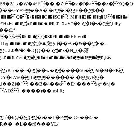
�r���GY=>��A�'�r�!�E��k��
>�:�\̂�<�sXޔV*�8hD�s�blPy
��ϵL*
B�ڲn)��%p�&��E�-
_{�.䕰
���ĹzrK 7��=���w�)����56� Pd�M�FK
��Zi�""��B�4��e�Ё~���sg*�ϟj�
,R��_�L��r6���YL/