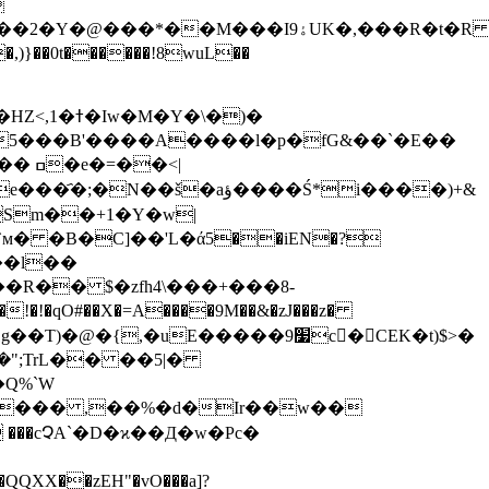
B���WM�m��`���`��SqY��������O��E��
q5���B'����A����l�p�fG&��`�E��
�aؤ����Ś*і����)+&
)4�`м� �B�C]��'L�ά5��iEN�?
��l��
��R�� $�zfh4\���+���8-
uE�����׷9c𢙰�CEK�t)$>�
�";TrL�� ��5|�
Q%`W
V���� ,��%�d�Ir��w��
X��zEH"�vO���a]?