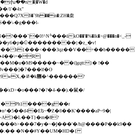
�'�%�lk�>@���n�<_-
&��y6�p�Ŭ���������|:�z_�v!
�M�u�M9�����~� �i]gqtt:}� !��
���]�7���lf�O
޾�^������?
xD>�o���?�?�4-��).�鬛�/
n^�5��d4�Eե~�Z�ϐ��K'����aP~9�|