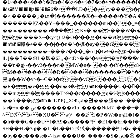
�1~�����ʹ;�Fm�{�k��7�r�֯�����[��Dؤ_���o���Zκ���4��+϶�x�7��� t0{�^,۫�rխ��n
�ǳ��V�����jz��^��Ք6�<��LD��ݲcy���o�p�n>y3?��=�n\-W�n�g��b�Z�:�}ӭ[1oo����i��/1'�4x"
�<;�����ۯ�տ�]������Χ�~����/�Y�A �b2[�_//��v�+��o������n�����ݲ��?���Q7Xƃ�`9h��n�:ZH�㭧
������ϏZ��Y+���_������nu��]^�_=�렕���w�ħ�
��uɴ������oۛ����՟Ky�.��+���W�r�
��'���X~�:y<(}|t2�O�'���0��v0\��|YP�nvQu)
��n%�l�喴�e��-��|��n�^�㯦�ay��G���Sc
���������~���7���_�o1]�Iw9�w)>�u��C����ݲӵ��������J�ݜ������n9��� h{���<���3qz��V��=�
lL [����׆BL�ۅ63�׿�<:D>��f�ve�ՙ���c�^����Ѫ��\�Φ�G���b�բ\+&)h��L�!�'�B�4��\=�R|
��ŉ�gj~��v2���n�MW�n�-�� �tY��c8
M������R�0���t����x��*�Bl�
죘,g��W�v>�~C�0�nԥv�vCS���_ U �{1�>
�R�[�v���n�3ނ� 0��R����U�����ժ[��/۳�?wy H�ۓ�Y!�fL��x�ew���G�Oʇ!
��ru:^�����T>9��c����q�%x����
��ϔ���g��"r�r"Ľ �P}_X>�ٻl�݋���勝�� =����鰽
[/n�+re��jص�������v1o_����Nǳi7_���~�.ۛOI�,��_I����ۨn��q�Z���T��U٤H�Ph}����g��r
^ D7/b>�XU�w)/_|��21�P�W;�ņϡH�
�h���G�g�Ui�A9�z����*�E1��br.��l��[_/&�^�c�^?�6
SH��+L�3qj�:�Jk�L��O,�/�����b�z ���ե��bE��P��۬���4��ݫ�~!�
�by��e���s;�-^}zw;���U�_���>�S�نd�Ӂ �| N�qه���>(�O�v��Y���v�����g�o��|��.�� �N��#Y��UM�HD�{