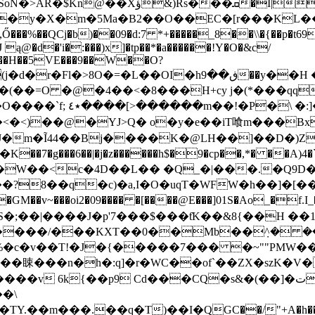
ؤ&)Rs���ܩ�I|߫
�[r���KL���2�Y�@���*��M���Iۀ9UK�,���R�t�R Mm�K\�E��7�K+�
ą@�d�'i�:���)x]�tp��*�a������!Y�O�&c/
Oc��H��5VE���9��W��O?
��(��=O �@�4��<�8���H+cy j�(*���q
:]�� ߛ�e�=��<|
@�YJ>Q� o�y�e��iT喰m���Bxe���҄�;�N��š
�7�g���6��|�j�z������h$�9�cp��,*� ��A
fL��W��<c�4D��L�� �Q_�|���.�Q9D
o��?8��q�c)�a,I�O�uqT�WFW�h��]�[�
���J�p'7���$���ƭK��&8{��H ��1g��T)�@�{,�
M����/���KXT��0��Mb��݀^� �
%�c�v��T!�J�{�����7��� �~""PMW��
E��䀳���n�h�:q]�r�WC��of`��ZX�szK�
p9 Cd���CQ�s&�(��]�ت ���cՉA`�D�ϰ��Д�w�Pc�
.��m���.��q�T)��Ι�QGC��/"+A�h��QQX