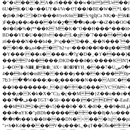
�"�x���,A�.rS���`��w�l]e]eUe�
6U�K�U�+��UY�4/Ve�ҼT��J�BE�W�*L�S� ǲ\��1K�3SMVK�V+�׮0
�jIi�,9�C I�D҂���#/|veK6n��c꩙ⴉCa NK|�<
)F�̺�g��o����W�շ�̤��o�a�=�sZ�h�OO��
�#�6̀)�%�j**��K`M�K�"O��H���*���l
BD��VE�U��[0\v��aL�ƺj�`7����)�
z6����N���b4�_P^q��'D��._��N���`�
��b�,�ܔu4�u�"h2+u<���d��0��g��B޾��z�F�n;�]��L�w��jE�5ё3 �I��I��1$nJ��ȉ�� w�1���^��B�U.ި`�O,X�#�
�Y���\��x����x։�7g'�D�_�ϒ����]�
���74�����;DKD���d�[c����ʲKlN'[�
ڐ~�O'�͕~N��_��r�t_'4X< \�O�P�ۛYH_���7�U߀ڛ��ٚu��� =��� ,��Ʈfޟ�����M�=$��Emc���l��P�����b
4��fo�0�mB�����y��/��/���ٝ 0p�|خuoF\�������P��=�Ь� �{���(2��p�3|@�6 ��ko /�~�
7Ե3~�'�W���;�o�̰;���f��N���A[0C��ేm
��9�������r_�@��d]���VC'&+�
���д�K�k�X�"C)ؿ�ʗ��M�}Z��ɑ��z���-���ʠ���fr��>)#�'4�:g*����&X���g���q}
��ڣ��7��TGT^�5õ<��'��)�QD"�-EasFAIN�l�f�*��!\i�����i[[B�gPb��:H�=��Y9X0�Ɋwd�%C���
��ܗ�4YK�"pBDh���������8j�Ao����1���i��i��t�#��^S ��_]��UDx��̪#�6(:1��Q�Պ�-
�\�#�r��'k��I#���DN�+���!xj��
"ɂ+h�Kd�����V�q���L˾�qT��6ِɢ�