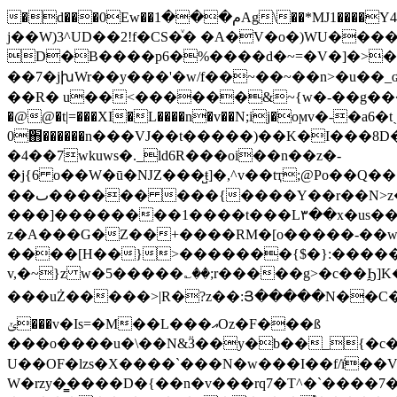
�d���0Ew��م���1Ag\��*MJ1����Y4n�ޓ�����r=�h��� �v�:ܕ@�]/��.@Ԏ`MA�P";̏)� 3F`%fgyP���ؒ ���2��j��#
j��W)3^UD��2!f�CS�ͮ� �A�V�o�)WU�����#��.�_O�̸�אh�/�J������mkv����K;�̪��"K$�[-��]
D�B����p6�%����d�~=�V�]�>�׷��ɺ�f�d�Z���ewyvr�^߮���f��n����x��/
��7�jխWr��y���'�w/f��~��~��n>�u��_ʛ�\�W�_�
�
�R� u��<������&~{w�-��g����[>
�@@�t|=���XI�L����n�v��N;ij�oϻv�-�a
0߭֋������n���VJ��t�����)��K�I���8D�/�ݫհ�O��v=�_�p���^MW���t��XK���r2)U�ޝ_���N�W�u;�7�r�N����c-
�4��7wkuws�._ld6R���oi��n��z�-
�j{6 o��W�ū�ǊZ���̺ŧ]�,^v��tҭ;@Po��Q��˲G[���؎
��ٮ������ ���{����Y��r��N>z�{^7Lm5�Z���_ϰPқ'� n����h�}��
���]��������1����t���L۳��x�us��
z�A���G�Z��+����RM�[o�����-��w
����[H��}>�������{$�}:�����)+������ݎl}�1���َ�ʏ�O
v,�~}z w�5�����؎��;r�����g>�c��Ϧ]K�w�ۻ���=$�k�A����Ռ|,�����?�C��>?h��n��?��
���uŻ�����>|R�?z��:Յ�����N��C����J^�KqY^
ݵ���v�Is=�M��L���އOz�F���ß
���o����u�\��N&Ӟ��y�b��_{�c�
U��OF�lzs�X����`���N�w���I��f/ï��V
W�rzy�̳����D�{��n�v���rq7�T^�`����