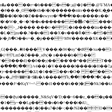
�̏���y��� y)V7ۖ4Ҭ)��D&.�@
<�?��κ������;�֋e7�;���G���,���]ݴ��qY��;
_,f���� ���t>� ;�4�����lzu����n9k_�/
6�tˏ�L�jzu��.?��e�}��Χ�v���Ȑ�<-�5�l�N
�H���˯V���;�iW�ny"�tR�/xu��1^.V��rz5��ż[.˳��
'�8���d}��0��y|����'��*��]rT
�ٚ��
�[/��}/v4��}�V�����f����i�H��ܫ7���v��}�޾���@�bk����"=:|
� ���?�~7V�H?
k��n=7?
~^- ��d1����k��]�|]�Nk3��kxx���{�ြ���ٽ��?��
��iխi�����_N&SqV�'D;��~6��z_���g��
�1�y~��Lg��'��s�b�^���i�ɨU;_
7���������}�
[��u7�d�~;��/NƋ��O�