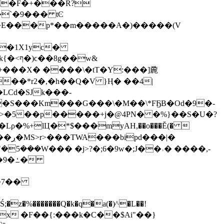
\i�F�+���R?
��E���p*��m�����A�)�����(V
�w&
9+���X� ����\�tT�Y:���]麊
�S���Km���G���\�M��\*FҔB�Od�9�-
��>�5��p�����+j�@4PN� �%}��S�U�?
"�5���W��� �j>?�;6�9w�;J��˒� ����,-
ߑ�
��7��