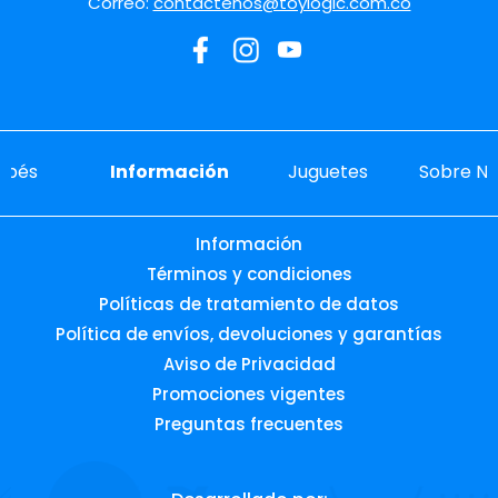
Correo:
contactenos@toylogic.com.co
ebés
Información
Juguetes
Sobre No
Información
Términos y condiciones
Políticas de tratamiento de datos
Política de envíos, devoluciones y garantías
Aviso de Privacidad
Promociones vigentes
Preguntas frecuentes