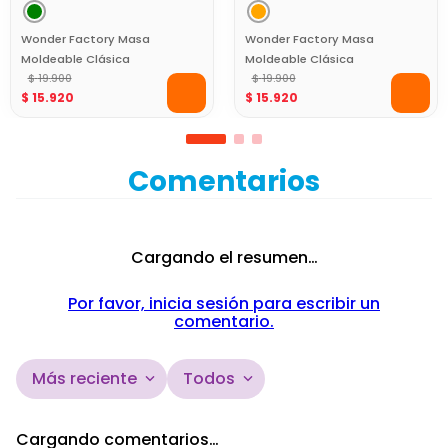
Wonder Factory Masa
Wonder Factory Masa
Moldeable Clásica
Moldeable Clásica
Verde Libre de Gluten
$
19
.
900
Naranja Libre de Gluten
$
19
.
900
$
15
.
920
$
15
.
920
para Juego Creativo
para Juego Creativo
Comentarios
Cargando el resumen…
Por favor, inicia sesión para escribir un
comentario.
Más reciente
Todos
Cargando comentarios…