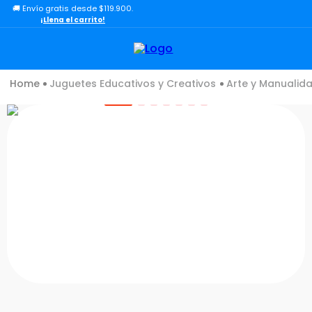
🚚 Envío gratis desde $119.900.
TÉRMINOS MÁS BUSCADOS
¡Llena el carrito!
1
.
toy story
2
.
lol
Juguetes Educativos y Creativos
Arte y Manualid
3
.
carro
4
.
minix figuras
5
.
carro control remoto
6
.
peluche
7
.
sonic
8
.
bloques
9
.
muñecas
10
.
chef