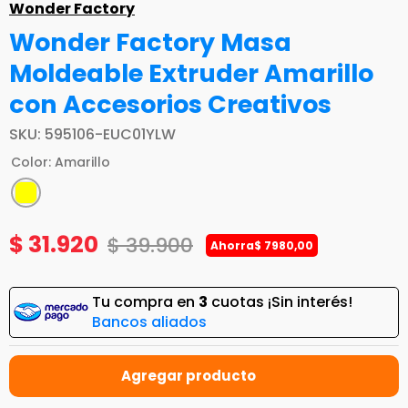
Wonder Factory
Wonder Factory Masa
Moldeable Extruder Amarillo
con Accesorios Creativos
SKU
:
595106-EUC01YLW
Color
:
Amarillo
$
31
.
920
$
39
.
900
Ahorra
$
7980
,
00
Tu compra en
3
cuotas ¡Sin interés!
Bancos aliados