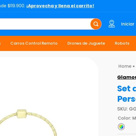
sde $119.900.
¡Aprovecha y llena el carrito!
Iniciar
s
Carros Control Remoto
Drones de Juguete
Robots
Glamou
Set 
Pers
SKU
:
GG
Color
:
M