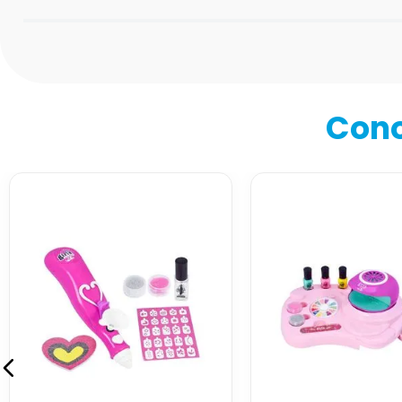
Califica el producto de 1 a 5 estrellas
★
★
★
★
★
Tu nombre
Cono
Dirección de email
Escribe un comentario
Enviar comentario