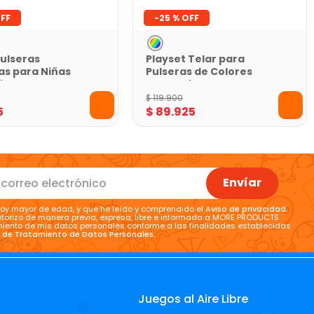
-
25 %
Pulseras
Playset Telar para
as para Niñas
Pulseras de Colores
irl
Fancy Girl
$
119
.
900
5
$
89
.
925
Envíar
oy mayor de edad, y que he leído y comprendido el
Aviso de privacidad
.
torizo de manera previa, expresa, libre e informada a MORE PRODUCTS
tamiento de mis datos personales conforme a las finalidades establecidas
a de Tratamiento de Datos Personales
.
Juegos al Aire Libre