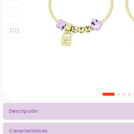
10
.
bloques
Descripción
Características