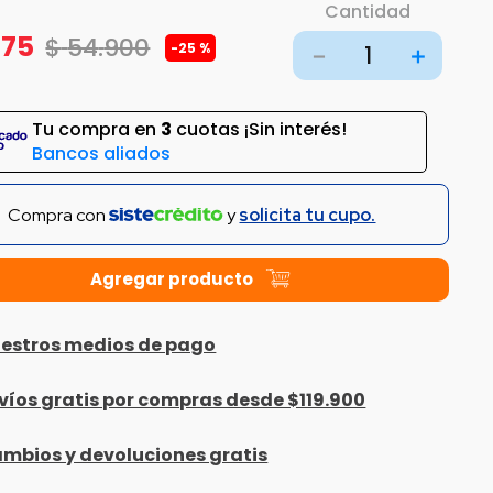
Cantidad
175
$
54
.
900
-
25 %
－
＋
Tu compra en
3
cuotas ¡Sin interés!
Bancos aliados
Compra con
y
solicita tu cupo.
estros medios de pago
víos gratis por compras desde $119.900
mbios y devoluciones gratis