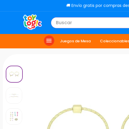
🚚 Envío gratis por compras de
Buscar
TÉRMINOS MÁS BUSCADOS
Juegos de Mesa
Coleccionable
1
.
toy story
2
.
carro
3
.
lol
4
.
minix figuras
5
.
carro control remoto
6
.
peluche
7
.
sonic
8
.
muñecas
9
.
chef