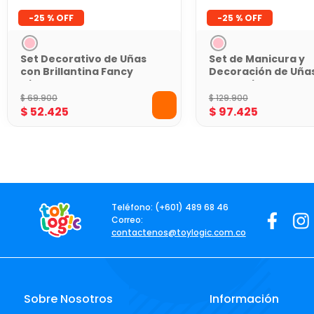
-
25 %
-
25 %
Set Decorativo de Uñas
Set de Manicura y
con Brillantina Fancy
Decoración de Uña
Girl
Fancy Girl
$
69
.
900
$
129
.
900
$
52
.
425
$
97
.
425
Teléfono: (+601) 489 68 46
Correo:
contactenos@toylogic.com.co
Sobre Nosotros
Información