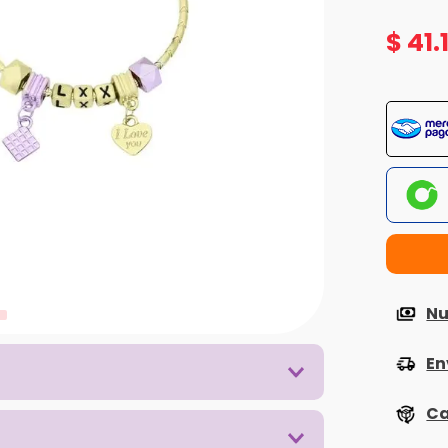
$
41
.
Nu
En
Ca