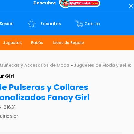
Descubre
 Sesión
Favoritos
Juguetes
Bebés
Ideas de Regalo
Muñecas y Accesorios de Moda
Juguetes de Moda y Bellez
r Girl
de Pulseras y Collares
onalizados Fancy Girl
-61631
ulticolor