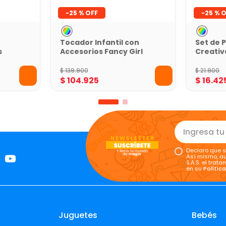
-
25 %
-
25 %
Tocador Infantil con
Set de 
s
Accesorios Fancy Girl
Creativ
Fancy G
$
139
.
900
$
21
.
900
$
104
.
925
$
16
.
42
Declaro que s
Así mismo, au
S.A.S. el tra
en su
Polític
Juguetes
Bebés