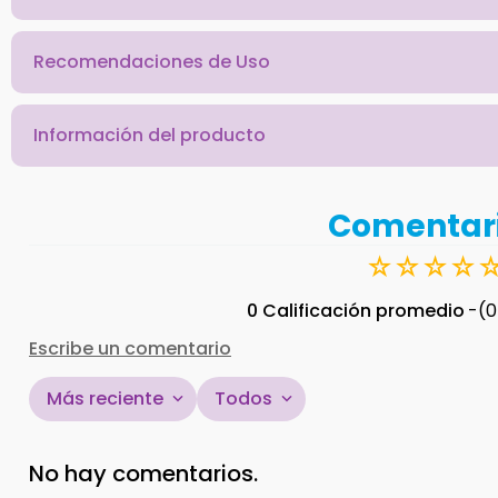
Recomendaciones de Uso
Información del producto
Comentar
☆
☆
☆
☆
0 Calificación promedio
(0
Escribe un comentario
Más reciente
Todos
Agregar comentario
No hay comentarios.
Título