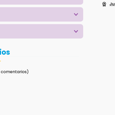
Ju
ios
☆
 comentarios)