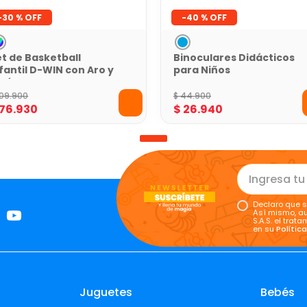
-
30 %
-
40 %
t de Basketball
Binoculares Didácticos
fantil D-WIN con Aro y
para Niños
alón
109
.
900
$
44
.
900
76
.
930
$
26
.
940
Declaro que s
Así mismo, au
S.A.S. el tra
en su
Polític
Juguetes
Bebés