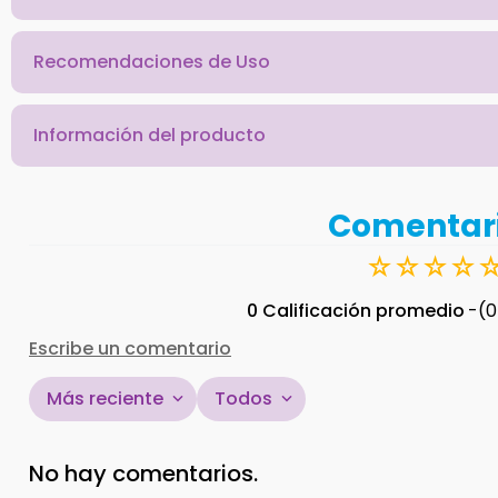
Recomendaciones de Uso
Información del producto
Comentar
☆
☆
☆
☆
0 Calificación promedio
(0
Escribe un comentario
Más reciente
Todos
Agregar comentario
No hay comentarios.
Título