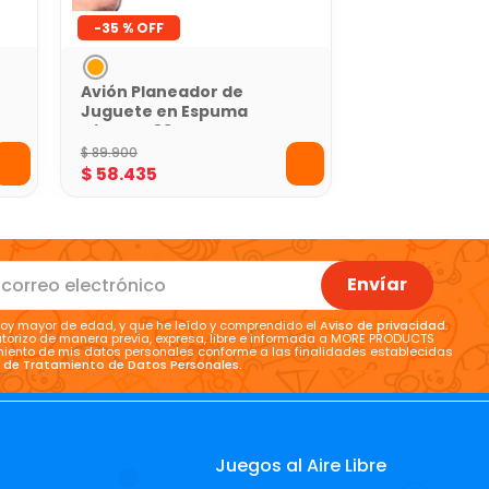
-
35 %
Avión Planeador de
Juguete en Espuma
Gigante 83 Cm
$
89
.
900
$
58
.
435
Envíar
oy mayor de edad, y que he leído y comprendido el
Aviso de privacidad
.
torizo de manera previa, expresa, libre e informada a MORE PRODUCTS
tamiento de mis datos personales conforme a las finalidades establecidas
a de Tratamiento de Datos Personales
.
Juegos al Aire Libre