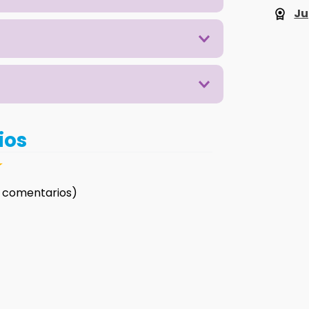
Ju
ios
☆
 comentarios)