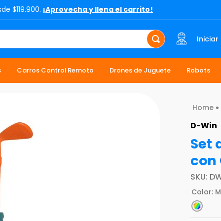
sde $119.900.
¡Aprovecha y llena el carrito!
Iniciar
s
Carros Control Remoto
Drones de Juguete
Robots
D-Win
Set 
con 
SKU
:
DW
Color
:
M