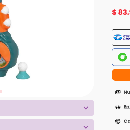
$
83
.
Nu
En
Ca