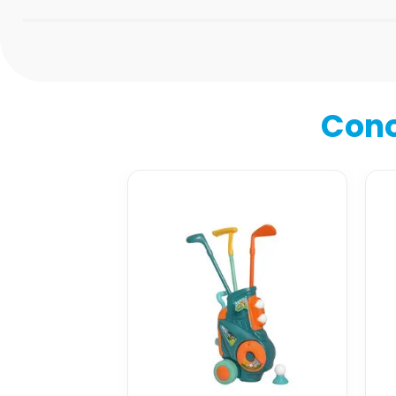
Califica el producto de 1 a 5 estrellas
★
★
★
★
★
Tu nombre
Cono
Dirección de email
Escribe un comentario
Enviar comentario