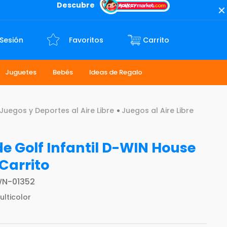
Descubre
 Sesión
Favoritos
Juguetes
Bebés
Ideas de Regalo
Juegos y Deportes al Aire Libre
Juegos al Aire Libre
de Golf Infantil D-WIN House
Carrito
N-01352
ulticolor