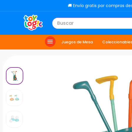
🚚 Envío gratis por compras de
Buscar
TÉRMINOS MÁS BUSCADOS
Juegos de Mesa
Coleccionable
1
.
toy story
2
.
carro
3
.
lol
4
.
minix figuras
5
.
carro control remoto
6
.
peluche
7
.
sonic
8
.
muñecas
9
.
chef