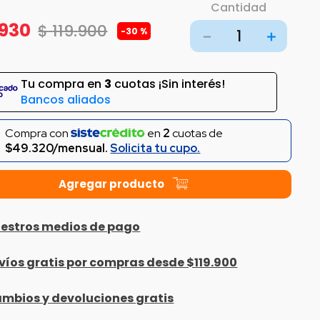
Cantidad
930
$
119
.
900
-
30 %
－
＋
Tu compra en
3
cuotas ¡Sin interés!
Bancos aliados
Compra con
en
2
cuotas de
$49.320/mensual.
Solicita tu cupo.
estros medios de pago
víos gratis por compras desde $119.900
mbios y devoluciones gratis