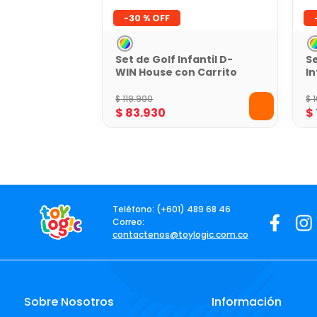
-
30 %
Set de Golf Infantil D-
Se
WIN House con Carrito
In
B
$
119
.
900
$
$
83
.
930
$
Teléfono: (+601) 489 68 46
Correo:
contactenos@toylogic.com.co
Sobre Nosotros
Información