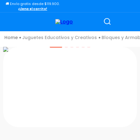
🚚 Envío gratis desde $119.900.
TÉRMINOS MÁS BUSCADOS
¡Llena el carrito!
1
.
lol
2
.
toy story
Juguetes Educativos y Creativos
Bloques y Armab
3
.
carro
4
.
carro control remoto
5
.
minix figuras
6
.
minix maradona
7
.
peluche
8
.
sonic
9
.
chef
10
.
dinosaurio