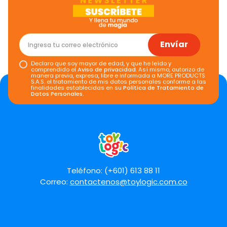
★
★
★
★
★
Tu nombre
Envíar
Declaro que soy mayor de edad, y que he leído y
Dirección de email
comprendido el
Aviso de privacidad
. Así mismo, autorizo de
manera previa, expresa, libre e informada a MORE PRODUCTS
S.A.S. el tratamiento de mis datos personales conforme a las
finalidades establecidas en su
Política de Tratamiento de
Datos Personales
.
Escribe un comentario
Teléfono: (+601) 613 88 11
Correo:
contactenos@toylogic.com.co
Enviar comentario