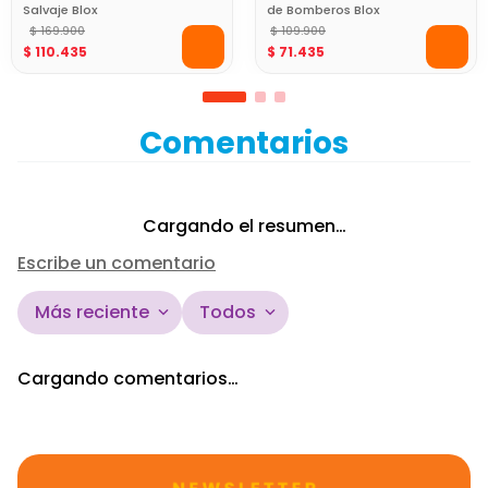
Salvaje Blox
de Bomberos Blox
$
169
.
900
$
109
.
900
$
110
.
435
$
71
.
435
Comentarios
Cargando el resumen…
Escribe un comentario
Más reciente
Todos
Agregar comentario
Cargando comentarios…
Título
Califica el producto de 1 a 5 estrellas