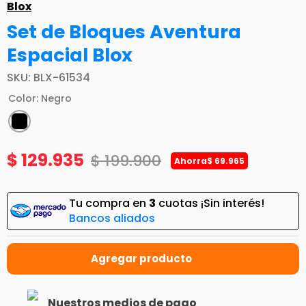
Blox
Set de Bloques Aventura
Espacial Blox
SKU
:
BLX-61534
Color
:
Negro
$
129
.
935
$
199
.
900
Ahorra
$
69
.
965
Tu compra en
3
cuotas ¡Sin interés!
Bancos aliados
Nuestros medios de pago