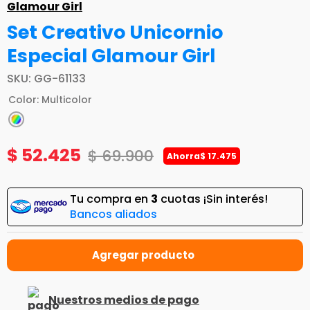
Glamour Girl
Set Creativo Unicornio
Especial Glamour Girl
SKU
:
GG-61133
Color
:
Multicolor
$
52
.
425
$
69
.
900
Ahorra
$
17
.
475
Tu compra en
3
cuotas ¡Sin interés!
Bancos aliados
Nuestros medios de pago