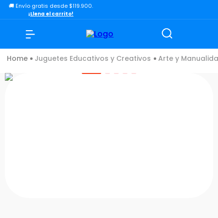
🚚 Envío gratis desde $119.900.
TÉRMINOS MÁS BUSCADOS
¡Llena el carrito!
1
.
lol
2
.
toy story
Juguetes Educativos y Creativos
Arte y Manualid
3
.
carro
4
.
carro control remoto
5
.
minix figuras
6
.
minix maradona
7
.
peluche
8
.
sonic
9
.
dinosaurio
10
.
bloques