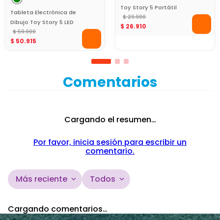
Toy Story 5 Portátil
Tableta Electrónica de
para Pintar y Colorear
$
29
.
900
Dibujo Toy Story 5 LED
$
26
.
910
Borrable para Niños
$
59
.
900
$
50
.
915
Comentarios
Cargando el resumen…
Por favor, inicia sesión para escribir un
comentario.
Más reciente
Todos
Cargando comentarios…