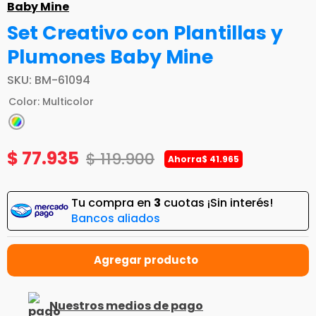
Baby Mine
Set Creativo con Plantillas y
Plumones Baby Mine
SKU
:
BM-61094
Color
:
Multicolor
$
77
.
935
$
119
.
900
Ahorra
$
41
.
965
Tu compra en
3
cuotas ¡Sin interés!
Bancos aliados
Nuestros medios de pago