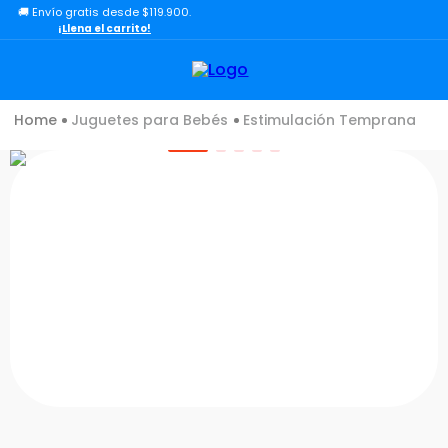
🚚 Envío gratis desde $119.900.
TÉRMINOS MÁS BUSCADOS
¡Llena el carrito!
1
.
lol
2
.
toy story
Juguetes para Bebés
Estimulación Temprana
3
.
carro
4
.
carro control remoto
5
.
minix figuras
6
.
minix maradona
7
.
peluche
8
.
sonic
9
.
dinosaurio
10
.
bloques