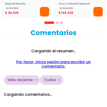
Musical Mundo
Arco y Módulo Musical
Maravilloso Baby Mine
$
179
.
900
Baby Mine
$
229
.
900
$
116
.
935
$
149
.
435
Comentarios
Cargando el resumen…
Por favor, inicia sesión para escribir un
comentario.
Más reciente
Todos
Cargando comentarios…