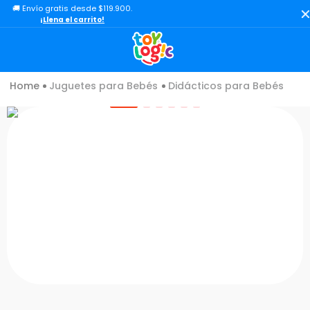
🚚 Envío gratis desde $119.900.
TÉRMINOS MÁS BUSCADOS
¡Llena el carrito!
1
.
toy story
2
.
lol
Juguetes para Bebés
Didácticos para Bebés
3
.
carro
4
.
minix figuras
5
.
carro control remoto
6
.
peluche
7
.
sonic
8
.
bloques
9
.
muñecas
10
.
chef