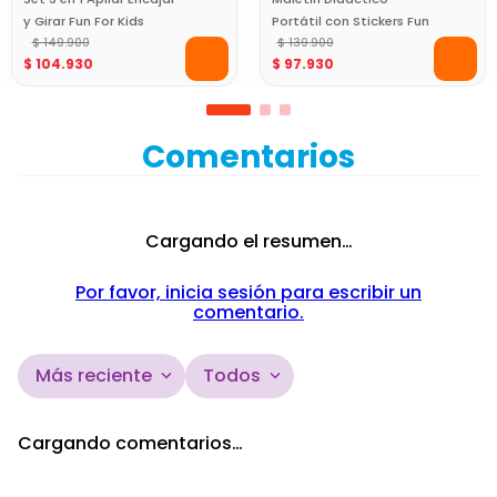
y Girar Fun For Kids
Portátil con Stickers Fun
$
149
.
900
For Kids
$
139
.
900
$
104
.
930
$
97
.
930
Comentarios
Cargando el resumen…
Por favor, inicia sesión para escribir un
comentario.
Más reciente
Todos
Cargando comentarios…