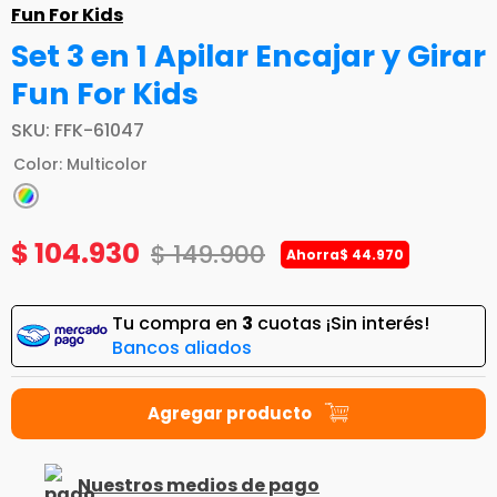
Fun For Kids
Set 3 en 1 Apilar Encajar y Girar
Fun For Kids
SKU
:
FFK-61047
Color
:
Multicolor
$
104
.
930
$
149
.
900
Ahorra
$
44
.
970
Tu compra en
3
cuotas ¡Sin interés!
Bancos aliados
Nuestros medios de pago