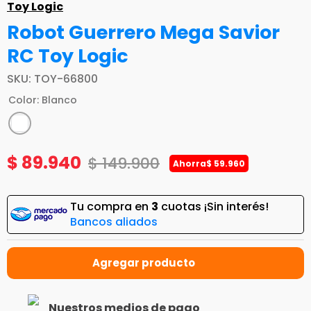
Toy Logic
Robot Guerrero Mega Savior
RC Toy Logic
SKU
:
TOY-66800
Color
:
Blanco
$
89
.
940
$
149
.
900
Ahorra
$
59
.
960
Tu compra en
3
cuotas ¡Sin interés!
Bancos aliados
Nuestros medios de pago