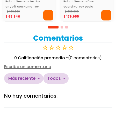
Robot Guerrero Justice
Robot Guerrero Dino
on /off con Humo Toy
Guard RC Toy Logic
Logic
$
109
.
900
$
399
.
900
$
65
.
940
$
179
.
955
Comentarios
☆
☆
☆
☆
☆
0 Calificación promedio
(0 comentarios)
Escribe un comentario
Más reciente
Todos
Agregar comentario
No hay comentarios.
Título