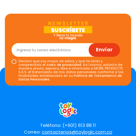
Califica el producto de 1 a 5 estrellas
★
★
★
★
★
Tu nombre
Dirección de email
Envíar
Declaro que soy mayor de edad, y que he leído y
comprendido el
Aviso de privacidad
. Así mismo, autorizo de
manera previa, expresa, libre e informada a MORE PRODUCTS
Escribe un comentario
S.A.S. el tratamiento de mis datos personales conforme a las
finalidades establecidas en su
Política de Tratamiento de
Datos Personales
.
Enviar comentario
Teléfono: (+601) 613 88 11
Correo:
contactenos@toylogic.com.co