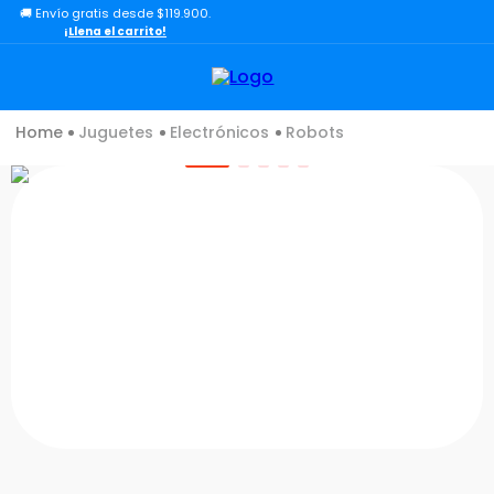
🚚 Envío gratis desde $119.900.
TÉRMINOS MÁS BUSCADOS
¡Llena el carrito!
1
.
lol
2
.
toy story
Juguetes
Electrónicos
Robots
3
.
carro
4
.
minix figuras
5
.
carro control remoto
6
.
minix maradona
7
.
peluche
8
.
sonic
9
.
bloques
10
.
chef