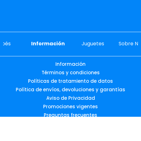
ebés
Información
Juguetes
Sobre No
Información
Términos y condiciones
Políticas de tratamiento de datos
Política de envíos, devoluciones y garantías
Aviso de Privacidad
Promociones vigentes
Preguntas frecuentes
Desarrollado por: