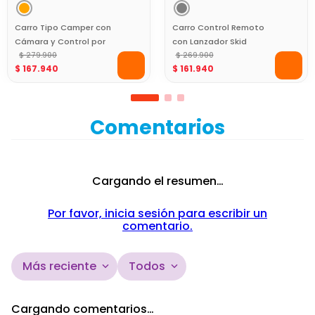
Carro Tipo Camper con
Carro Control Remoto
Cámara y Control por
con Lanzador Skid
App Max Mission Toy
$
279
.
900
Shooter Toy Logic Gris
$
269
.
900
$
167
.
940
$
161
.
940
Logic
Comentarios
Cargando el resumen…
Por favor, inicia sesión para escribir un
comentario.
Más reciente
Todos
Cargando comentarios…