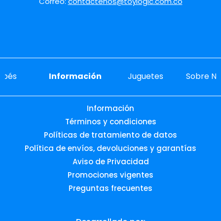
Correo:
contactenos@toylogic.com.co
ebés
Información
Juguetes
Sobre No
Información
Términos y condiciones
Políticas de tratamiento de datos
Política de envíos, devoluciones y garantías
Aviso de Privacidad
Promociones vigentes
Preguntas frecuentes