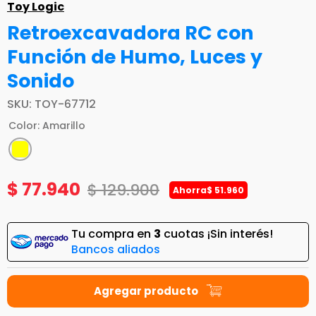
Toy Logic
Retroexcavadora RC con
Función de Humo, Luces y
Sonido
SKU
:
TOY-67712
Color
:
Amarillo
$
77
.
940
$
129
.
900
Ahorra
$
51
.
960
Tu compra en
3
cuotas ¡Sin interés!
Bancos aliados